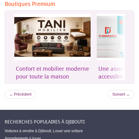
Boutiques Premium
on
Confort et mobilier moderne
Une assurance 
es
pour toute la maison
accessible à Dji
← Précédent
Suivant →
RECHERCHES POPULAIRES À DJIBOUTI
Voitures à vendre à Djibouti
,
Louer une voiture
Appartements à louer