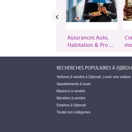
Assurances Auto,
Confort et mobilier
Un
Habitation & Pro –
moderne pour
ét
Amerga Assurances
toute la maison
ac
Dj
RECHERCHES POPULAIRES À DJIBOU
Voitures à vendre à Djibouti
,
Louer une voiture
Appartements à louer
Maisons à vendre
Meubles à vendre
Emplois à Djibouti
Toutes les catégories