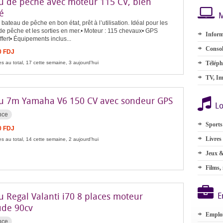
u de pêche avec moteur 115 CV, bien
é
M
bateau de pêche en bon état, prêt à l’utilisation. Idéal pour les
 de pêche et les sorties en mer.• Moteur : 115 chevaux• GPS
Inform
fert• Équipements inclus...
Consol
0 FDJ
s au total, 17 cette semaine, 3 aujourd'hui
Téléph
TV, Im
u 7m Yamaha V6 150 CV avec sondeur GPS
Lo
nce
Sports
0 FDJ
Livres
s au total, 14 cette semaine, 2 aujourd'hui
Jeux &
Films,
u Regal Valanti i70 8 places moteur
E
ude 90cv
Emplo
nce