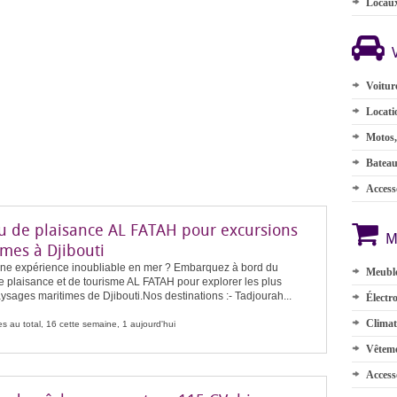
Locau
Voitur
Locati
Motos,
Batea
Accesso
u de plaisance AL FATAH pour excursions
M
imes à Djibouti
une expérience inoubliable en mer ? Embarquez à bord du
Meuble
 plaisance et de tourisme AL FATAH pour explorer les plus
sages maritimes de Djibouti.Nos destinations :- Tadjourah...
Électr
Climat
s au total, 16 cette semaine, 1 aujourd'hui
Vêteme
Access