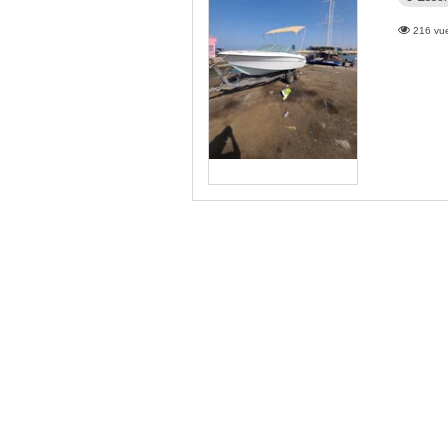
216 vue