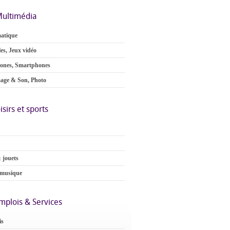
ultimédia
atique
es, Jeux vidéo
ones, Smartphones
age & Son, Photo
isirs et sports
 jouets
 musique
mplois & Services
is