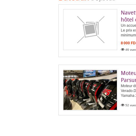
Navet
hôtel 
Un accuei
Le prix e
minimum 
8 000 FD
46 vues
Moteu
Parsu
Moteur é
Verado.D
Yamaha 2
52 vues