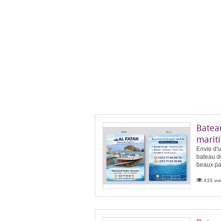
Batea
marit
Envie d'
bateau de
beaux pay
433 vue