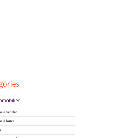
gories
mmobilier
s à vendre
s à louer
n