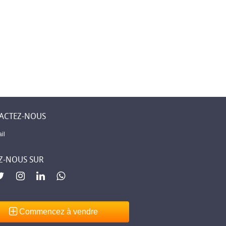
 Levent –
Première assurance
Mobilier élégant
ne
islamique à
pour chaque piè
 un lieu
Djibouti
de votre maison
 sent chez
ACTEZ-NOUS
il
Z-NOUS SUR
Commencez à vendre