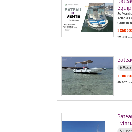
Batea
équip
Je Vends 
activités
Garmin of
1 850 00
230 vue
Batea
Esse
1 700 00
187 vue
Batea
Evinr
Esse