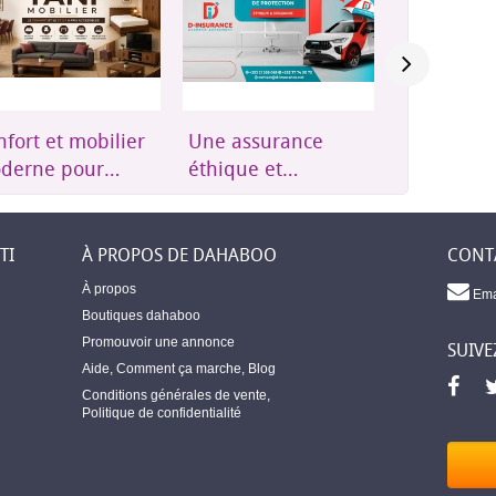
e assurance
Groupes
Résidence
hique et
électrogènes,
Plus qu'u
cessible à
onduleurs et
résidence,
ibouti
énergie solaire
où l'on se
soi
TI
À PROPOS DE DAHABOO
CONT
À propos
Ema
Boutiques dahaboo
Promouvoir une annonce
SUIVE
Aide
,
Comment ça marche
,
Blog
Conditions générales de vente
,
Politique de confidentialité