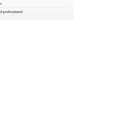
es
el professionnel