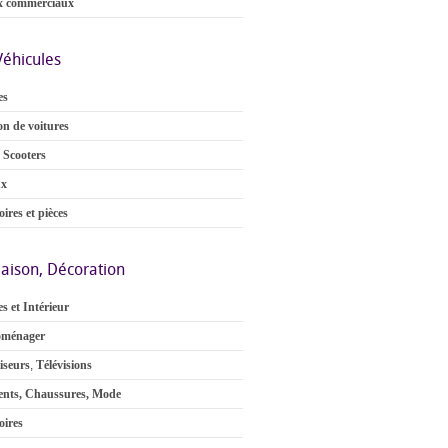
x commerciaux
Véhicules
es
on de voitures
 Scooters
ux
ires et pièces
aison, Décoration
s et Intérieur
oménager
iseurs
,
Télévisions
nts, Chaussures, Mode
oires