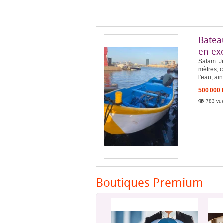
Batea
en exc
Salam. J
mètres, c
l'eau, ai
500 000
783 vue
Boutiques Premium