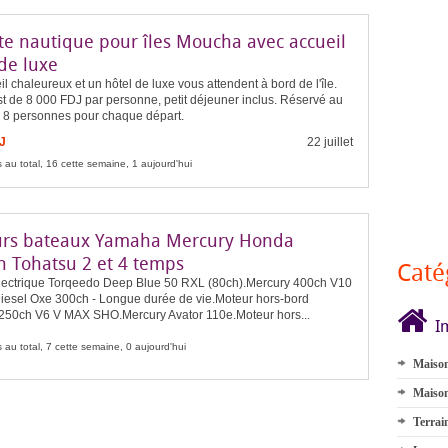
te nautique pour îles Moucha avec accueil
de luxe
l chaleureux et un hôtel de luxe vous attendent à bord de l'île.
st de 8 000 FDJ par personne, petit déjeuner inclus. Réservé au
8 personnes pour chaque départ.
J
22 juillet
 au total, 16 cette semaine, 1 aujourd'hui
rs bateaux Yamaha Mercury Honda
n Tohatsu 2 et 4 temps
Caté
lectrique Torqeedo Deep Blue 50 RXL (80ch).Mercury 400ch V10
iesel Oxe 300ch - Longue durée de vie.Moteur hors-bord
50ch V6 V MAX SHO.Mercury Avator 110e.Moteur hors...
I
 au total, 7 cette semaine, 0 aujourd'hui
Maison
Maison
Terrai