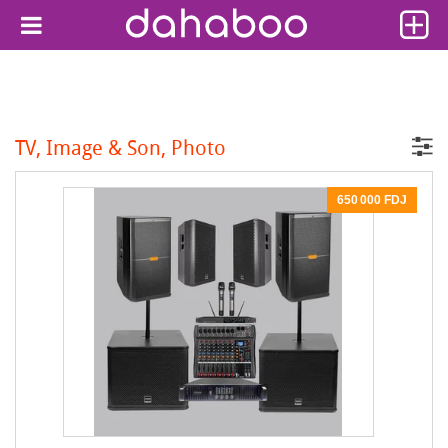
TV, Image & Son, Photo
650 000 FDJ