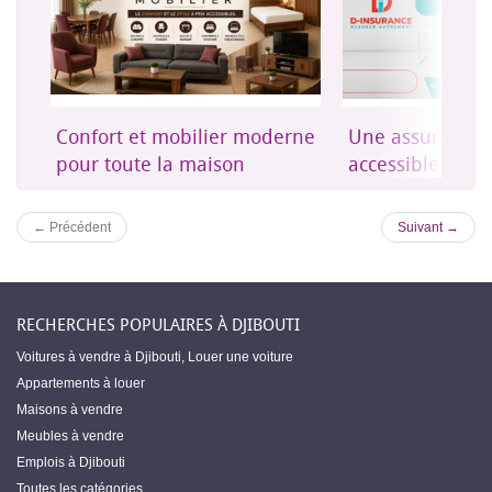
on
Confort et mobilier moderne
Une assurance 
es
pour toute la maison
accessible à Dji
← Précédent
Suivant →
RECHERCHES POPULAIRES À DJIBOUTI
Voitures à vendre à Djibouti
,
Louer une voiture
Appartements à louer
Maisons à vendre
Meubles à vendre
Emplois à Djibouti
Toutes les catégories