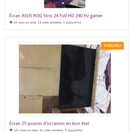
Écran ASUS ROG Strix 24 Full HD 240 Hz gamer
42 vues au total, 13 cette semaine, 1 aujourd'hui
9 000 FDJ
Écran 25 pouces d'occasion en bon état
101 vues au total, 42 cette semaine, 5 aujourd'hui