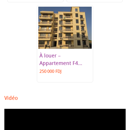
À louer –
Appartement F4
spacieux au Héron,
250 000 FDJ
face à la PAM
Vidéo