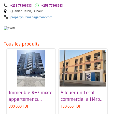
+253 77368933
+253 77368933
Quartier Héron, Djibouti
propertyhubmanagement.com
Tous les produits
Immeuble R+7 mixte
À louer un Local
appartements
commercial à Héron
bureaux et
avec vue sur mer
300 000 FDJ
130 000 FDJ
commerces