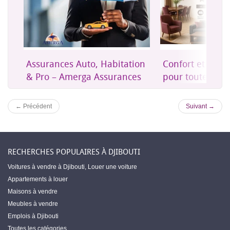
on
Confort et mobilier moderne
Une assurance 
es
pour toute la maison
accessible à Dji
← Précédent
Suivant →
RECHERCHES POPULAIRES À DJIBOUTI
Voitures à vendre à Djibouti
,
Louer une voiture
Appartements à louer
Maisons à vendre
Meubles à vendre
Emplois à Djibouti
Toutes les catégories