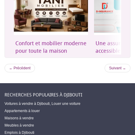
on
Confort et mobilier moderne
Une assurance 
es
pour toute la maison
accessible à Dji
← Précédent
Suivant →
RECHERCHES POPULAIRES À DJIBOUTI
Voitures à vendre à Djibouti
,
Louer une voiture
Appartements à louer
Maisons à vendre
Meubles à vendre
Emplois à Djibouti