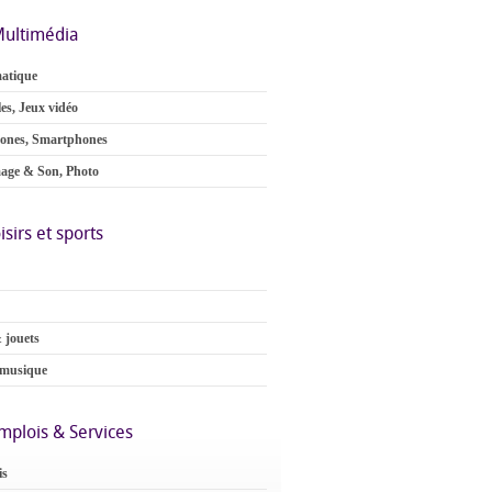
ultimédia
atique
es, Jeux vidéo
ones, Smartphones
age & Son, Photo
isirs et sports
 jouets
 musique
mplois & Services
is