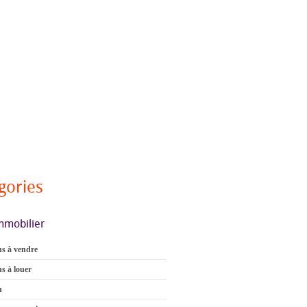
gories
mmobilier
s à vendre
s à louer
n