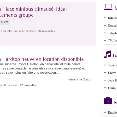
M
 Hiace minibus climatisé, idéal
cements groupe
Inform
00 km
Consol
s au total, 249 cette semaine, 28 aujourd'hui
Téléph
TV, Im
Lo
a Hardtop neuve en location disponible
ne superbe Toyota Hardtop, en parfait état et toute neuve.
Sports
 pas à me contacter si vous êtes sincèrement intéressé(e) et
 en savoir plus ou faire une réservation....
Livres
dimanche 2 août
Jeux &
 cette semaine, 12 aujourd'hui
Films,
E
Emplo