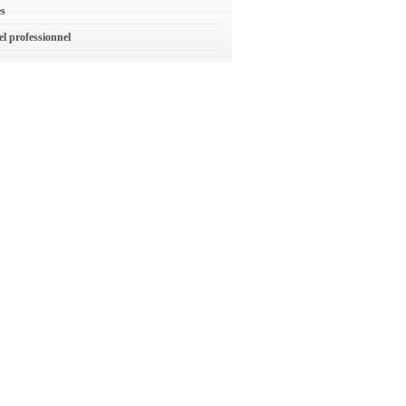
es
el professionnel