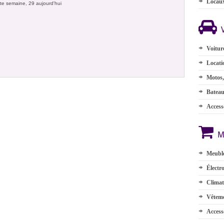
Locau
te semaine, 29 aujourd'hui
Voitur
Locati
Motos,
Batea
Accesso
M
Meuble
Électr
Climat
Vêteme
Access