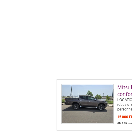
Mitsub
confo
LOCATIO
robuste, 
personnel
15 000 
129 vue