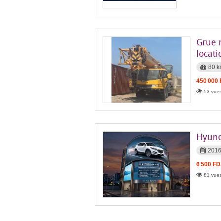
Grue 
locati
80 
450 000
53 vues
Hyund
201
6 500 FD
81 vues