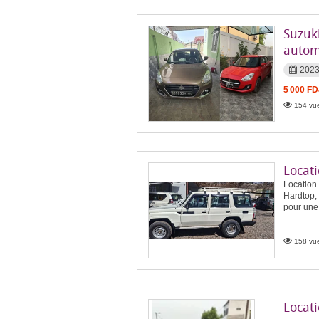
Suzuki
autom
202
5 000 FD
154 vue
Locat
Location
Hardtop, 
pour une 
158 vue
Locat