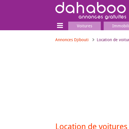
Voitures
Immobil
Annonces Djibouti
Location de voitu
Terrain
Locaux commerciaux
Emplois & Services
Emplois
Services
Matériel professionnel
Location de voiture