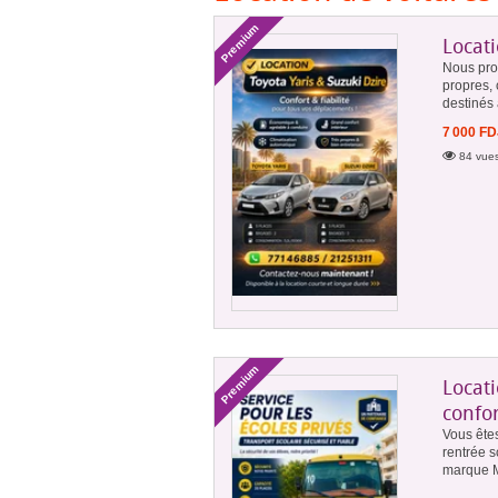
Premium
Locati
Nous prop
propres, 
destinés
7 000 FD
84 vues
Premium
Locati
confor
Vous êtes
rentrée s
marque Mi