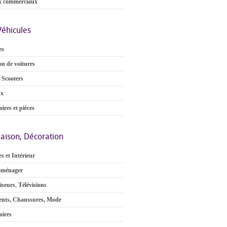
x commerciaux
Véhicules
es
on de voitures
 Scooters
ux
ires et pièces
aison, Décoration
s et Intérieur
oménager
iseurs
,
Télévisions
nts, Chaussures, Mode
oires