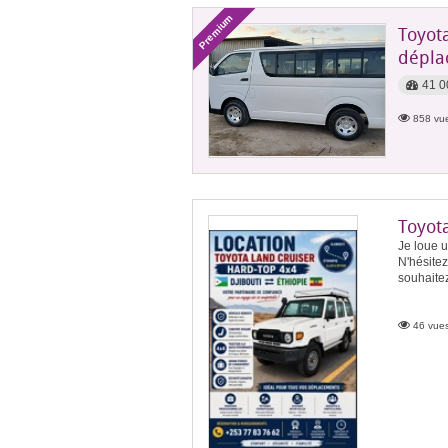
Premium
Toyota
dépla
41 0
858 vue
Toyot
Je loue u
N'hésitez
souhaitez
46 vues