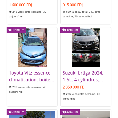
automatique en
en excellent état
1 600 000 FDJ
915 000 FDJ
excellent état
248 vues cette semaine, 30
689 vues au total, 341 cette
aujourd'hui
semaine, 70 aujourd'hui
Premium
Premium
Toyota Vitz essence,
Suzuki Ertiga 2024,
climatisation, boîte
1.5L, 4 cylindres,
automatique
presque neuf
2 850 000 FDJ
250 vues cette semaine, 43
aujourd'hui
266 vues cette semaine, 42
aujourd'hui
Premium
Premium