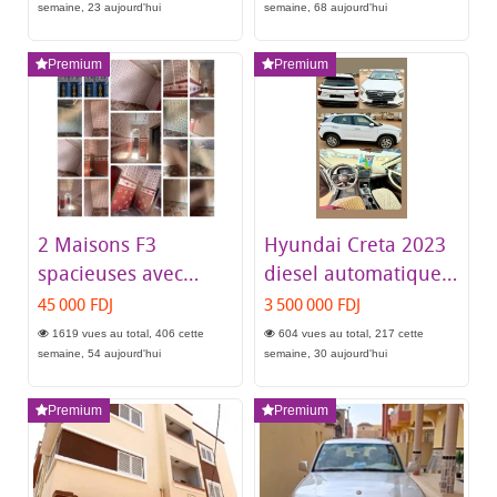
semaine, 23 aujourd'hui
semaine, 68 aujourd'hui
Premium
Premium
2 Maisons F3
Hyundai Creta 2023
spacieuses avec
diesel automatique
grande véranda à
en excellent état
45 000 FDJ
3 500 000 FDJ
Balbala 11
1619 vues au total, 406 cette
604 vues au total, 217 cette
semaine, 54 aujourd'hui
semaine, 30 aujourd'hui
Premium
Premium