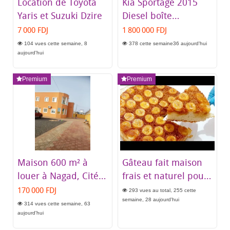
Location de Toyota
Kia Sportage 2015
Yaris et Suzuki Dzire
Diesel boîte
automatique blanc
7 000 FDJ
1 800 000 FDJ
excellent état
104 vues cette semaine, 8
378 cette semaine36 aujourd'hui
aujourd'hui
Premium
Premium
Maison 600 m² à
Gâteau fait maison
louer à Nagad, Cité
frais et naturel pour
Awolo
occasions spéciales
170 000 FDJ
293 vues au total, 255 cette
semaine, 28 aujourd'hui
314 vues cette semaine, 63
aujourd'hui