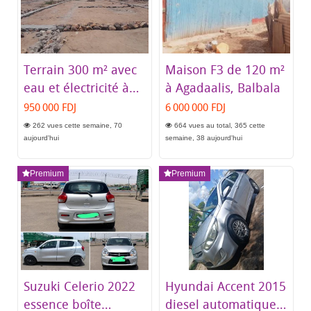
Terrain 300 m² avec
Maison F3 de 120 m²
eau et électricité à
à Agadaalis, Balbala
Damerjog
950 000 FDJ
6 000 000 FDJ
262 vues cette semaine, 70
664 vues au total, 365 cette
aujourd'hui
semaine, 38 aujourd'hui
Premium
Premium
Suzuki Celerio 2022
Hyundai Accent 2015
essence boîte
diesel automatique