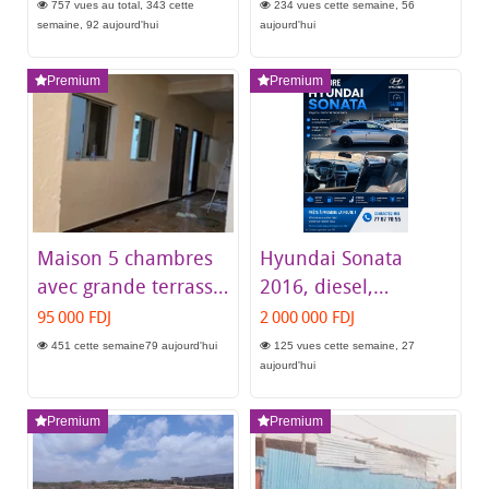
État
primaire Balbala 1
757 vues au total, 343 cette
234 vues cette semaine, 56
semaine, 92 aujourd'hui
aujourd'hui
Premium
Premium
Maison 5 chambres
Hyundai Sonata
avec grande terrasse
2016, diesel,
150m² à Gachamaleh
intérieur spacieux et
95 000 FDJ
2 000 000 FDJ
bien entretenu
451 cette semaine79 aujourd'hui
125 vues cette semaine, 27
aujourd'hui
Premium
Premium