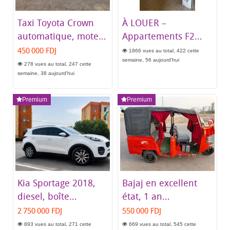
Taxi Toyota Crown
À LOUER –
automatique, moteur
Appartements F2
et boîte en bon état
rénovés, modernes
450 000 FDJ
1866 vues au total, 422 cette
et climatisés à Héron
semaine, 56 aujourd'hui
278 vues au total, 247 cette
(Meublés & Non
semaine, 38 aujourd'hui
Meublés)
Premium
Premium
Kia Sportage 2018,
Bajaj en excellent
diesel, boîte
état, 1 an
automatique, en
d'utilisation
2 750 000 FDJ
550 000 FDJ
excellent état
893 vues au total, 271 cette
669 vues au total, 545 cette