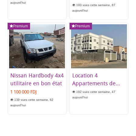
aujourd'hui
193 vues cette semaine, 87
aujourd'hui
Premium
Premium
Nissan Hardbody 4x4
Location 4
utilitaire en bon état
Appartements de
Haut Standing à
1 100 000 FDJ
192 vues cette semaine, 47
Haramous Sud
aujourd'hui
139 vues cette semaine, 62
aujourd'hui