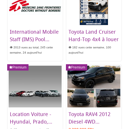
International Mobile
Toyota Land Cruiser
Staff (IMS) Pool
Hard-Top 4x4 à louer
Recruitment -
2013 vues au total, 245 cette
182 vues cette semaine, 100
managed by Nairobi
semaine, 24 aujourd'hui
aujourd'hui
(MSF Eastern Africa)
Premium
Premium
Location Voiture -
Toyota RAV4 2012
Hyundai, Prado,
Diesel 4WD