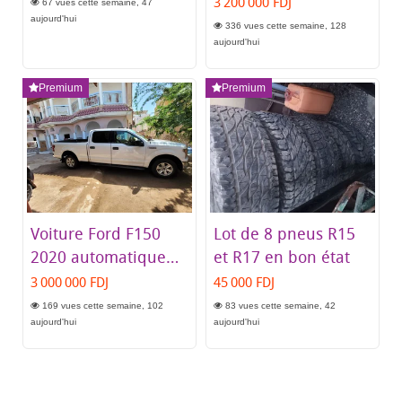
Fortuner, Suzuki
Automatique en très
3 200 000 FDJ
67 vues cette semaine, 47
bon état
aujourd'hui
336 vues cette semaine, 128
aujourd'hui
Premium
Premium
Voiture Ford F150
Lot de 8 pneus R15
2020 automatique
et R17 en bon état
en très bon état
3 000 000 FDJ
45 000 FDJ
169 vues cette semaine, 102
83 vues cette semaine, 42
aujourd'hui
aujourd'hui