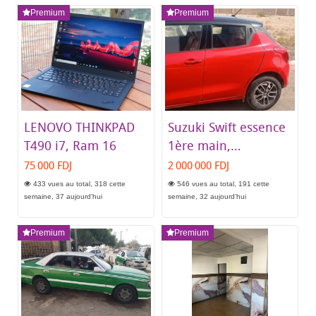
Premium
Premium
LENOVO THINKPAD
Suzuki Swift essence
T490 i7, Ram 16
1ère main,
automatique,
75 000 FDJ
2 000 000 FDJ
excellent état
433 vues au total, 318 cette
546 vues au total, 191 cette
semaine, 37 aujourd'hui
semaine, 32 aujourd'hui
Premium
Premium