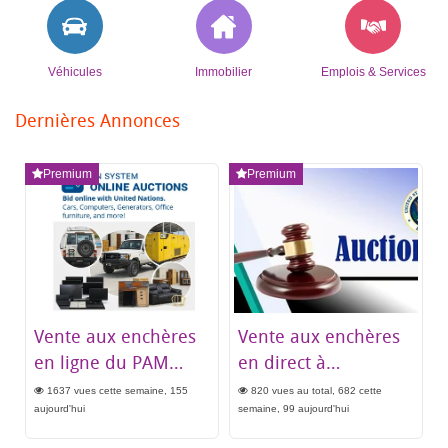
Véhicules
Immobilier
Emplois & Services
Dernières Annonces
Premium
Premium
Vente aux enchères
Vente aux enchères
en ligne du PAM
en direct à
Djibouti – Véhicules,
l'Ambassade
1637 vues cette semaine, 155
820 vues au total, 682 cette
groupes
américaine de
aujourd'hui
semaine, 99 aujourd'hui
électrogènes,
Djibouti