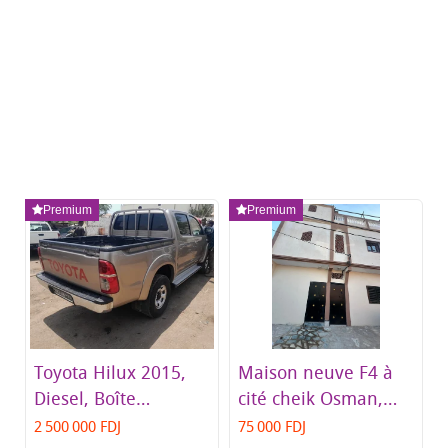
Premium
Premium
Toyota Hilux 2015,
Maison neuve F4 à
Diesel, Boîte
cité cheik Osman,
Manuelle, Excellent
proche école
2 500 000 FDJ
75 000 FDJ