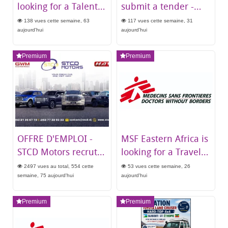
looking for a Talent
submit a tender -
Acquisition Officer
Maintenance Service
138 vues cette semaine, 63
117 vues cette semaine, 31
based in Kigali,
for Printers &
aujourd'hui
aujourd'hui
Rwanda
Copiers
Premium
Premium
OFFRE D'EMPLOI -
MSF Eastern Africa is
STCD Motors recrute
looking for a Travel
Chef Réception
and Contracting
2497 vues au total, 554 cette
53 vues cette semaine, 26
Garage
Officer - Kigali,
semaine, 75 aujourd'hui
aujourd'hui
Rwanda
Premium
Premium