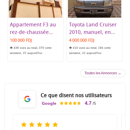
Appartement F3 au
Toyota Land Cruiser
rez-de-chaussée
2010, manuel, en
style canadien à
très bon état
100 000 FDJ
4 000 000 FDJ
louer à Wadagir 3
436 vues au total, 370 cette
410 vues au total, 194 cette
semaine, 37 aujourd'hui
semaine, 21 aujourd'hui
Toutes les Annonces →
Ce que disent nos utilisateurs
4.7
Google
/5