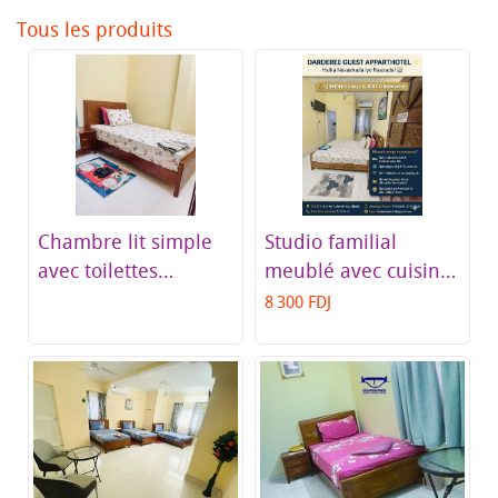
Tous les produits
Chambre lit simple
Studio familial
avec toilettes
meublé avec cuisine
communes
& salle de bain
8 300 FDJ