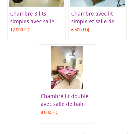
Chambre 3 lits
Chambre avec lit
simples avec salle de
simple et salle de
bain
bain privée -
12 000 FDJ
6 500 FDJ
Darderee Guest
Hotel
Chambre lit double
avec salle de bain
8 000 FDJ