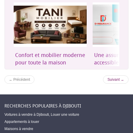
on
Confort et mobilier moderne
Une assurance 
es
pour toute la maison
accessible à Dji
← Précédent
Suivant →
RECHERCHES POPULAIRES À DJIBOUTI
Voitures à vendre à Djibouti
,
Louer une voiture
Appartements à louer
Maisons à vendre