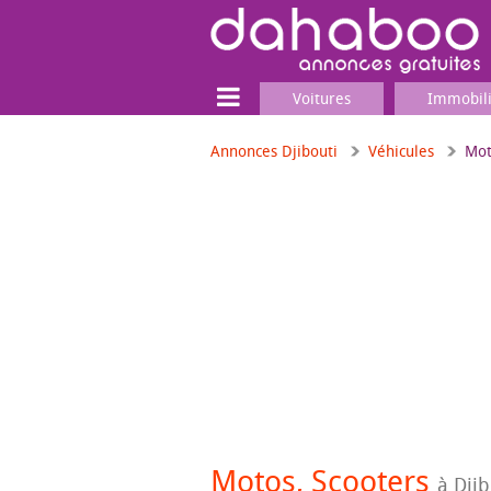
Voitures
Immobil
Annonces Djibouti
Véhicules
Mot
Terrain
Locaux commerciaux
Emplois & Services
Emplois
Services
Matériel professionnel
Motos, Scooters
à Djib