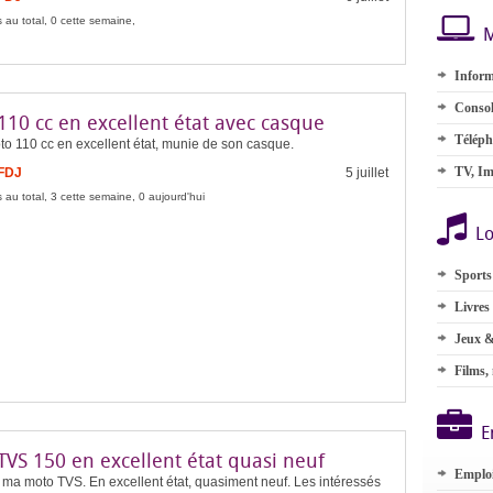
 au total, 0 cette semaine,
M
Inform
Consol
110 cc en excellent état avec casque
Téléph
o 110 cc en excellent état, munie de son casque.
TV, Im
 FDJ
5 juillet
 au total, 3 cette semaine, 0 aujourd'hui
Lo
Sports
Livres
Jeux &
Films,
E
TVS 150 en excellent état quasi neuf
Emplo
ma moto TVS. En excellent état, quasiment neuf. Les intéressés