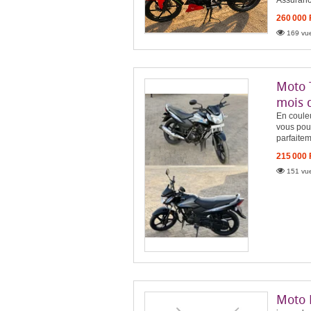
Assurance
260 000
169 vue
Moto 
mois 
En couleu
vous pouv
parfaitem
215 000
151 vue
Moto 