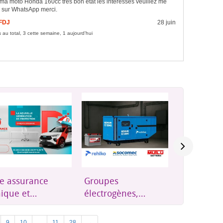
ma moto Honda 160cc très bon état les intéressés veuillez me
r sur WhatsApp merci.
 FDJ
28 juin
 au total, 3 cette semaine, 1 aujourd'hui
e assurance
Groupes
Résidence
ique et
électrogènes,
Plus qu'u
essible à
onduleurs et
résidence,
bouti
énergie solaire
où l'on se
Next
9
10
...
11
28
→