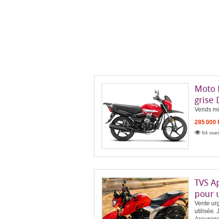
Moto 
grise
Vends mo
285 000
64 vues
TVS A
pour 
Vente urg
utilisée.