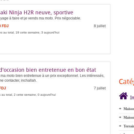
aki Ninja H2R neuve, sportive
oyage à faire et je vends ma moto. Prix négociable.
0 FDJ
8 juillet
s au total, 19 cette semaine, 3 aujourd'hui
d'occasion bien entretenue en bon état
ma moto bien entretenue à un prix exceptionnel. Les intéressés,
Caté
me contacter, inchallah.
 FDJ
7 juillet
 au total, 2 cette semaine, 0 aujourd'hui
I
Maison
Maison
Terrai