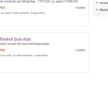
me contacter par WhatsApp : 77071261 ou appel 77566158.
Servic
 FDJ
4 juillet
Matéri
 au total, 6 cette semaine, 3 aujourd'hui
Tènèrè bon état
èrèÀ vendre très bon état Négociable
 FDJ
4 juillet
s au total, 14 cette semaine, 2 aujourd'hui