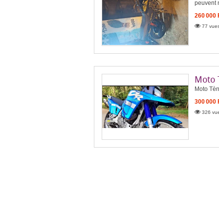
peuvent 
260 000
77 vues
Moto 
Moto Tèn
300 000
326 vue