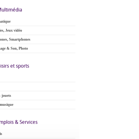
ultimédia
atique
es, Jeux vidéo
ones, Smartphones
age & Son, Photo
isirs et sports
 jouets
 musique
mplois & Services
is