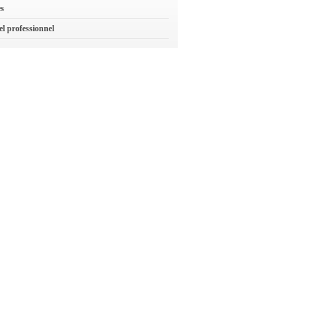
es
el professionnel