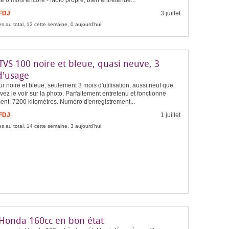
 6 mois encore - Moto propre, bien entretenue...
 FDJ
3 juillet
s au total, 13 cette semaine, 0 aujourd'hui
TVS 100 noire et bleue, quasi neuve, 3
d'usage
r noire et bleue, seulement 3 mois d'utilisation, aussi neuf que
ez le voir sur la photo. Parfaitement entretenu et fonctionne
ent. 7200 kilomètres. Numéro d'enregistrement...
 FDJ
1 juillet
s au total, 14 cette semaine, 3 aujourd'hui
Honda 160cc en bon état