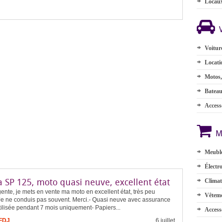
Locau
Voitur
Locati
Motos,
Batea
Accesso
M
Meuble
Électr
 SP 125, moto quasi neuve, excellent état
Climat
ente, je mets en vente ma moto en excellent état, très peu
Vêteme
 Je ne conduis pas souvent. Merci.- Quasi neuve avec assurance
tilisée pendant 7 mois uniquement- Papiers...
Access
 FDJ
6 juillet