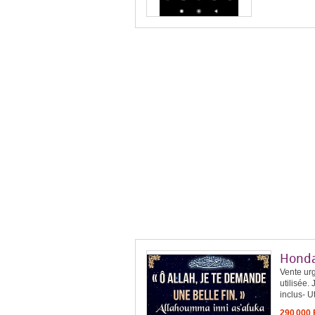
Honda
Vente urg
utilisée.
inclus- U
290 000