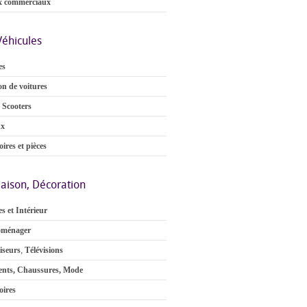
x commerciaux
Véhicules
es
on de voitures
 Scooters
ux
ires et pièces
aison, Décoration
s et Intérieur
oménager
iseurs
,
Télévisions
nts, Chaussures, Mode
oires