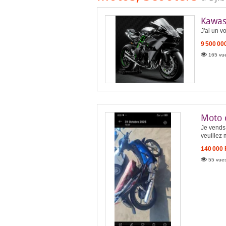
Kawas
J'ai un v
9 500 00
165 vue
Moto 
Je vends 
veuillez 
140 000
55 vues