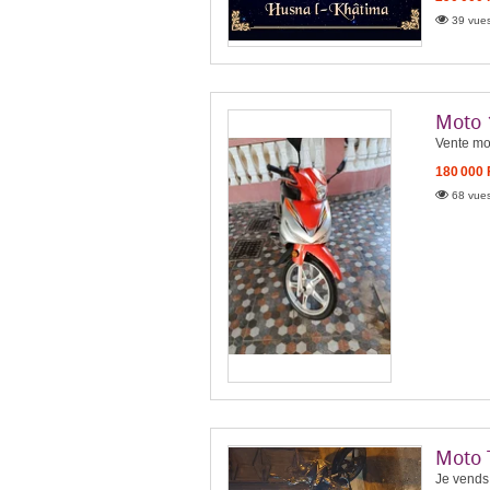
39 vues
Moto 
Vente mot
180 000
68 vues
Moto 
Je vends 