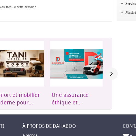
Servic
 au total, 0 cette semaine,
Matéri
ort et mobilier
Une assurance
Groupes
erne pour
éthique et
électrogène
e la maison
accessible à
onduleurs 
Djibouti
énergie sol
TI
À PROPOS DE DAHABOO
CONT
À propos