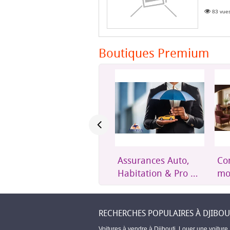
83 vues
Boutiques Premium
Expéditions cargo
Assurances Auto,
Conf
hebdomadaires
Habitation & Pro –
mod
Amerga Assurances
tout
RECHERCHES POPULAIRES À DJIBOU
Voitures à vendre à Djibouti
,
Louer une voiture