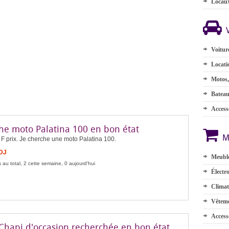
Locau
Voitur
Locati
Motos,
Batea
Accesso
he moto Palatina 100 en bon état
M
F prix. Je cherche une moto Palatina 100.
FDJ
Meuble
 au total, 2 cette semaine, 0 aujourd'hui
Électr
Climat
Vêteme
Access
Chapi d'occasion recherchée en bon état