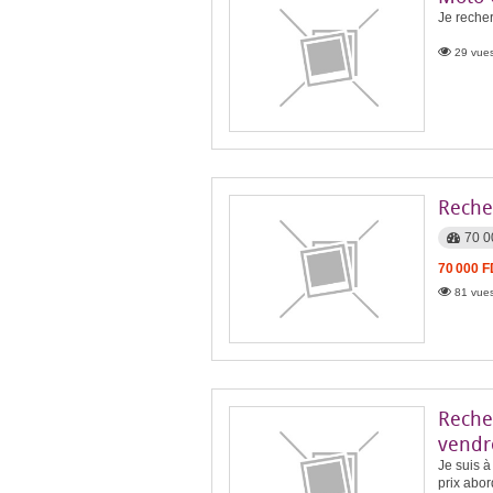
Je reche
29 vues
Reche
70 0
70 000 
81 vues
Reche
vendr
Je suis à
prix abor