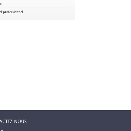
es
el professionnel
Résidence Levent –
Première assuran
s,
Plus qu'une
islamique à
et
résidence, un lieu
Djibouti
aire
où l'on se sent chez
soi
ACTEZ-NOUS