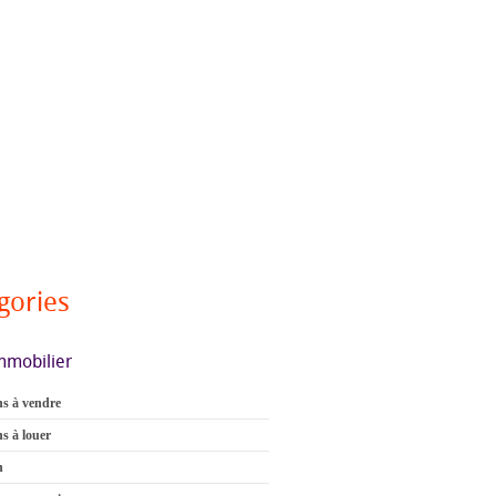
gories
mmobilier
s à vendre
s à louer
n