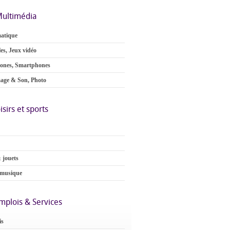
ultimédia
atique
es, Jeux vidéo
ones, Smartphones
age & Son, Photo
isirs et sports
 jouets
 musique
mplois & Services
is