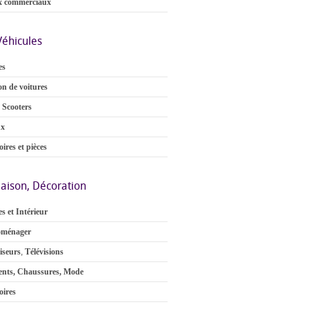
x commerciaux
Véhicules
es
on de voitures
 Scooters
ux
ires et pièces
aison, Décoration
s et Intérieur
oménager
iseurs
,
Télévisions
nts, Chaussures, Mode
oires