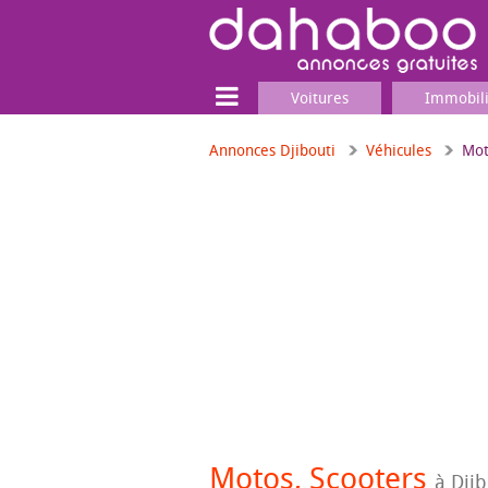
Voitures
Immobil
Annonces Djibouti
Véhicules
Mot
Terrain
Locaux commerciaux
Emplois & Services
Emplois
Services
Matériel professionnel
Motos, Scooters
à Djib