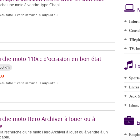
rche une moto à vendre, type Chapi.
M
 au total, 1 cette semaine, 0 aujourd'hui
Inform
Consol
Téléph
TV, Im
rche moto 110cc d'occasion en bon état
Lo
00 km
FDJ
Sports
 au total, 2 cette semaine, 1 aujourd'hui
Livres
Jeux &
Films,
rche moto Hero Archiver à louer ou à
E
e
 la recherche d'une moto Hero Archiver à louer ou à vendre à un
Emplo
dable.