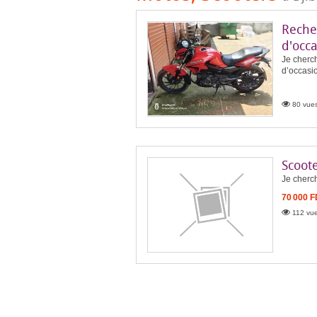
Reche
d'occ
Je cherc
d’occasi
80 vues
Scoot
Je cherch
70 000 
112 vue