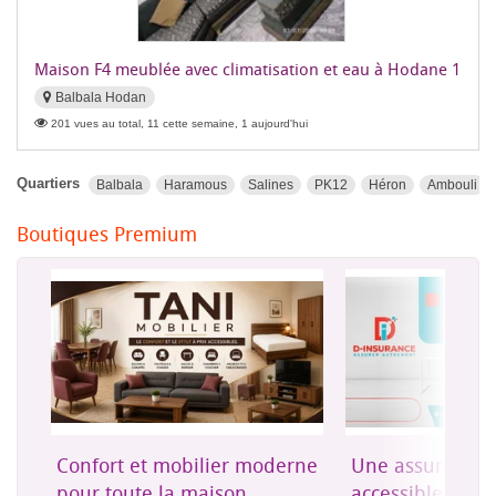
Maison F4 meublée avec climatisation et eau à Hodane 1
Balbala Hodan
201 vues au total, 11 cette semaine, 1 aujourd'hui
Quartiers
Balbala
Haramous
Salines
PK12
Héron
Ambouli
Boutiques Premium
on
Confort et mobilier moderne
Une assurance 
es
pour toute la maison
accessible à Dji