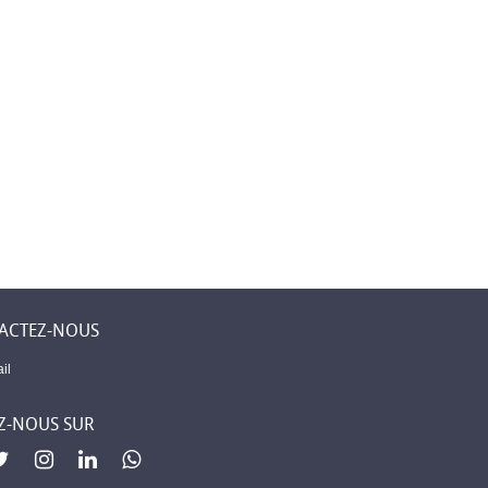
 Levent –
Première assurance
Mobilier élégant
ne
islamique à
pour chaque piè
 un lieu
Djibouti
de votre maison
 sent chez
ACTEZ-NOUS
il
Z-NOUS SUR