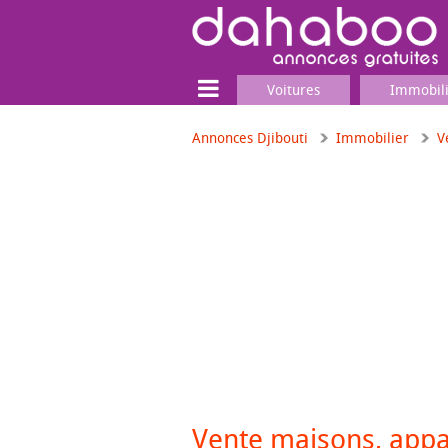
Voitures
Immobil
Annonces Djibouti
Immobilier
V
Terrain
Locaux commerciaux
Emplois & Services
Emplois
Services
Matériel professionnel
Vente maisons, app