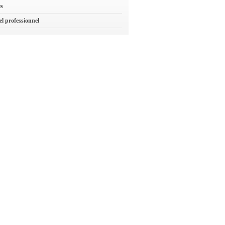
es
el professionnel