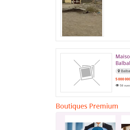
Maiso
Balba
Balba
5 000 00
58 vues
Boutiques Premium