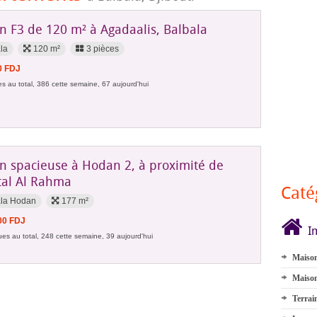
n F3 de 120 m² à Agadaalis, Balbala
la
120 m²
3 pièces
0 FDJ
s au total, 386 cette semaine, 67 aujourd'hui
n spacieuse à Hodan 2, à proximité de
ital Al Rahma
Caté
ala Hodan
177 m²
00 FDJ
I
es au total, 248 cette semaine, 39 aujourd'hui
Maison
Maison
Terrai