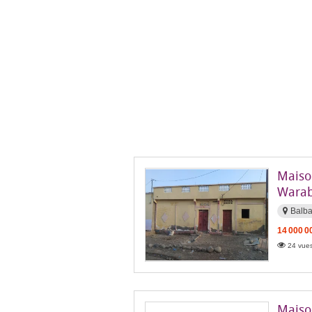
Maiso
Warab
Balba
14 000 0
24 vues
Maiso