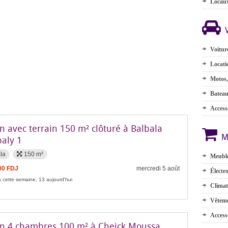
Locau
Voitur
Locati
Motos,
Batea
Accesso
n avec terrain 150 m² clôturé à Balbala
M
aly 1
la
150 m²
Meuble
00 FDJ
mercredi 5 août
Électr
 cette semaine, 13 aujourd'hui
Climat
Vêteme
Access
n 4 chambres 100 m² à Cheick Moussa