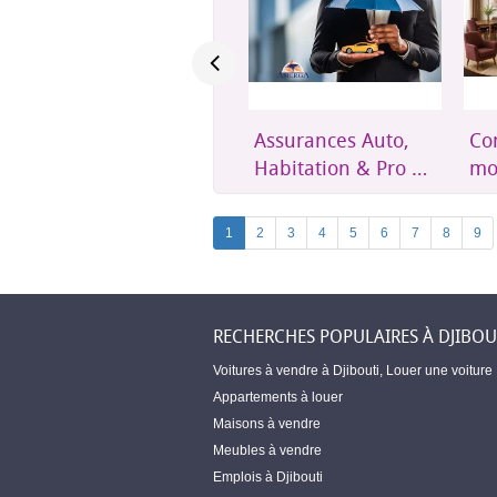
Assurances Auto,
Confort et mobilier
Un
Habitation & Pro –
moderne pour
éth
Amerga Assurances
toute la maison
acc
Dji
1
2
3
4
5
6
7
8
9
RECHERCHES POPULAIRES À DJIBOU
Voitures à vendre à Djibouti
,
Louer une voiture
Appartements à louer
Maisons à vendre
Meubles à vendre
Emplois à Djibouti