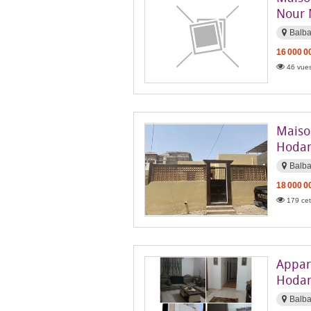
Nour
Balba
16 000 0
46 vues
Maison
Hodan
Balb
18 000 0
179 cet
Appar
Hodan
Balb