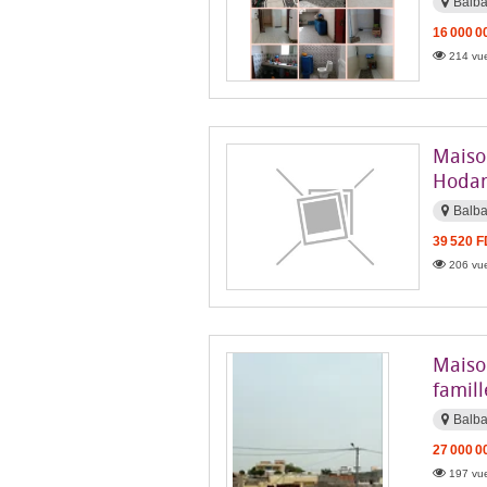
Balba
16 000 0
214 vue
Maiso
Hodan
Balb
39 520 
206 vue
Maiso
famill
Balb
27 000 0
197 vue