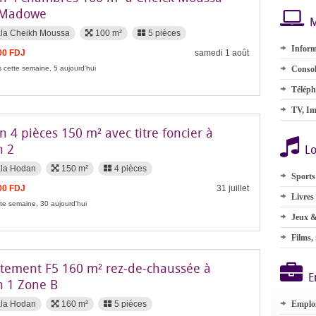
 Madowe
M
la Cheikh Moussa
100 m²
5 pièces
Inform
00 FDJ
samedi 1 août
 cette semaine, 5 aujourd'hui
Consol
Téléph
TV, Im
 4 pièces 150 m² avec titre foncier à
 2
Lo
ala Hodan
150 m²
4 pièces
Sports
00 FDJ
31 juillet
Livres
te semaine, 30 aujourd'hui
Jeux &
Films,
tement F5 160 m² rez-de-chaussée à
E
 1 Zone B
ala Hodan
160 m²
5 pièces
Emplo