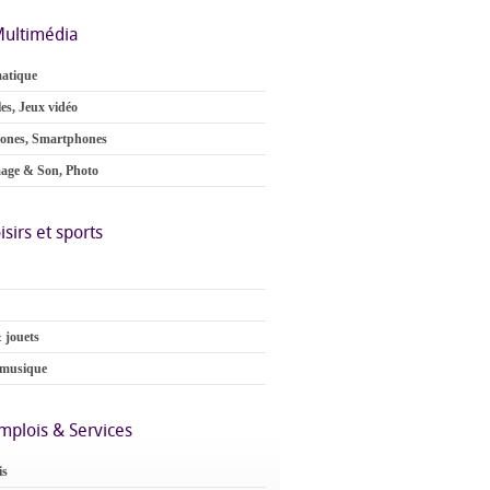
ultimédia
atique
es, Jeux vidéo
ones, Smartphones
age & Son, Photo
isirs et sports
 jouets
 musique
mplois & Services
is