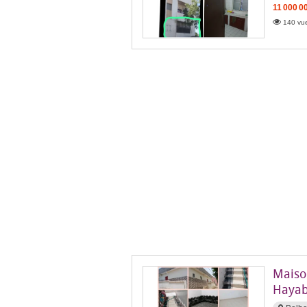
11 000 0
140 vue
Maison
Hayab