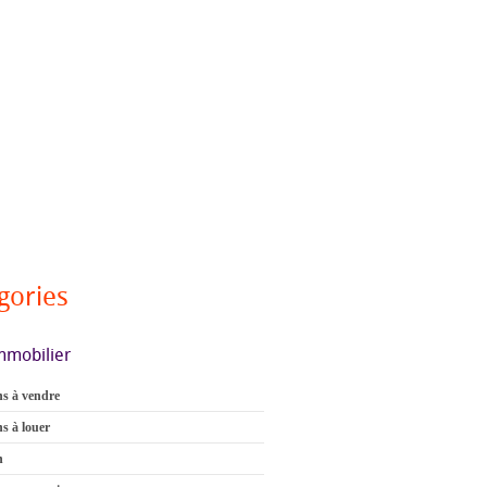
gories
mmobilier
s à vendre
s à louer
n