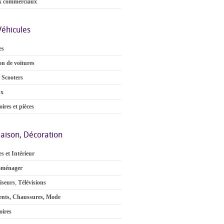
x commerciaux
Véhicules
es
on de voitures
 Scooters
ux
ires et pièces
aison, Décoration
s et Intérieur
oménager
iseurs
,
Télévisions
nts, Chaussures, Mode
oires