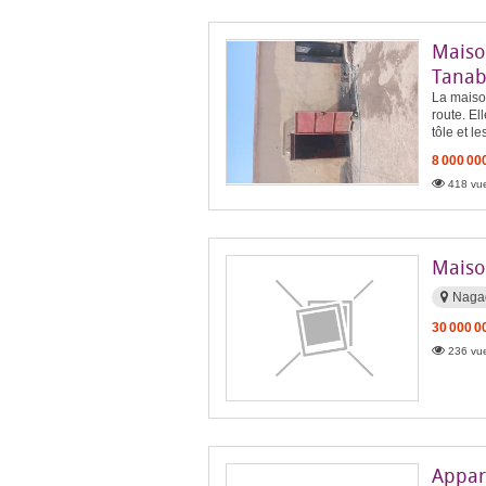
Maiso
Tana
La maison
route. El
tôle et l
8 000 00
418 vue
Maiso
Naga
30 000 0
236 vue
Appart