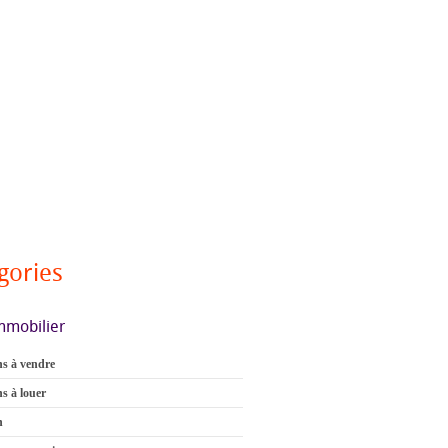
gories
mmobilier
s à vendre
s à louer
n