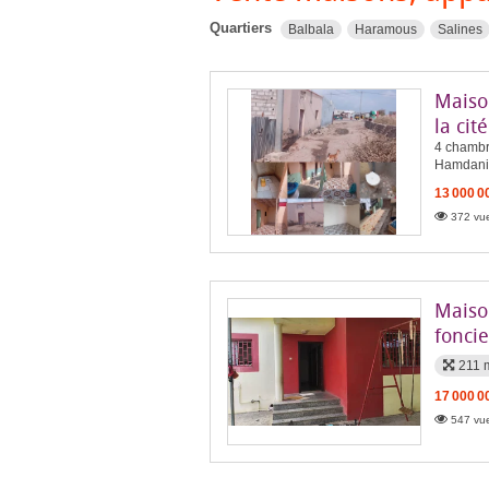
Quartiers
Balbala
Haramous
Salines
Maiso
la ci
4 chambre
Hamdani
13 000 0
372 vue
Maison
fonci
211 
17 000 0
547 vue