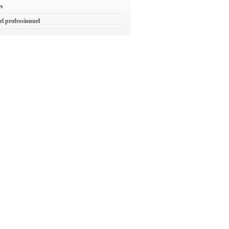
es
el professionnel