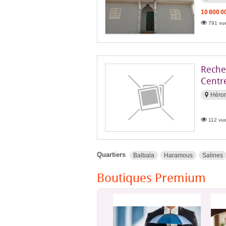
10 800 0
791 vue
Reche
Centre
Héro
112 vue
Quartiers
Balbala
Haramous
Salines
Boutiques Premium