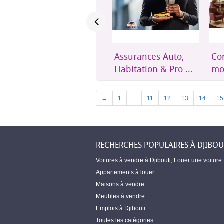
Assurances Auto,
Confort et mobilier
Un
Habitation & Pro –
moderne pour
éth
Amerga Assurances
toute la maison
acc
Dji
Previous
←
1
...
11
12
13
14
15
RECHERCHES POPULAIRES À DJIBOU
Voitures à vendre à Djibouti
,
Louer une voiture
Appartements à louer
Maisons à vendre
Meubles à vendre
Emplois à Djibouti
Toutes les catégories