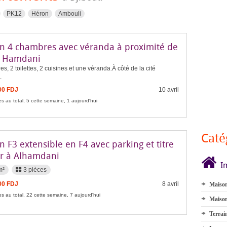
PK12
Héron
Ambouli
n 4 chambres avec véranda à proximité de
té Hamdani
s, 2 toilettes, 2 cuisines et une véranda.À côté de la cité
.
00 FDJ
10 avril
s au total, 5 cette semaine, 1 aujourd'hui
Caté
 F3 extensible en F4 avec parking et titre
er à Alhamdani
I
m²
3 pièces
00 FDJ
8 avril
Maison
s au total, 22 cette semaine, 7 aujourd'hui
Maison
Terrai