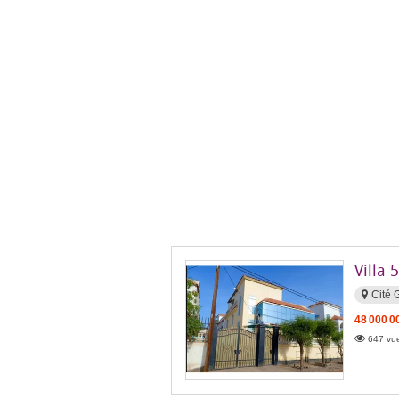
Villa 
Cité
48 000 0
647 vue