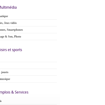
ultimédia
atique
es, Jeux vidéo
ones, Smartphones
age & Son, Photo
isirs et sports
 jouets
 musique
mplois & Services
is