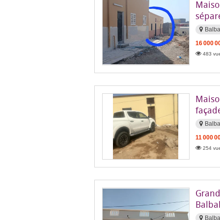
Maiso
sépar
Balba
16 000 0
483 vue
Maiso
façade
Balba
11 000 0
254 vue
Grand
Balbal
Balba