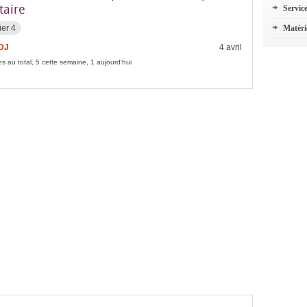
taire
Servic
ier 4
Matéri
FDJ
4 avril
s au total, 5 cette semaine, 1 aujourd'hui