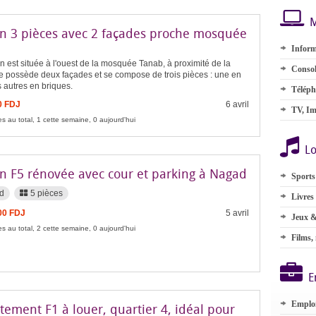
M
n 3 pièces avec 2 façades proche mosquée
b
Inform
 est située à l'ouest de la mosquée Tanab, à proximité de la
Consol
le possède deux façades et se compose de trois pièces : une en
es autres en briques.
Téléph
0 FDJ
6 avril
TV, Im
s au total, 1 cette semaine, 0 aujourd'hui
Lo
n F5 rénovée avec cour et parking à Nagad
Sports
d
5 pièces
Livres
00 FDJ
5 avril
Jeux &
s au total, 2 cette semaine, 0 aujourd'hui
Films,
E
Emplo
ement F1 à louer, quartier 4, idéal pour