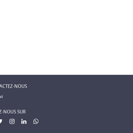
 Levent –
Première assurance
Mobilier élégant
ne
islamique à
pour chaque piè
 un lieu
Djibouti
de votre maison
 sent chez
ACTEZ-NOUS
il
Z-NOUS SUR