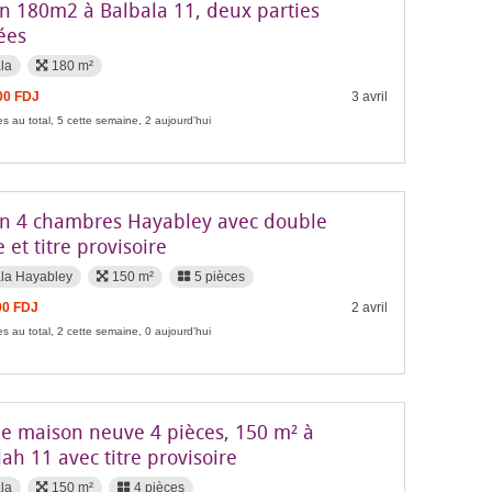
n 180m2 à Balbala 11, deux parties
ées
la
180 m²
00 FDJ
3 avril
s au total, 5 cette semaine, 2 aujourd'hui
n 4 chambres Hayabley avec double
 et titre provisoire
la Hayabley
150 m²
5 pièces
00 FDJ
2 avril
s au total, 2 cette semaine, 0 aujourd'hui
e maison neuve 4 pièces, 150 m² à
ah 11 avec titre provisoire
la
150 m²
4 pièces