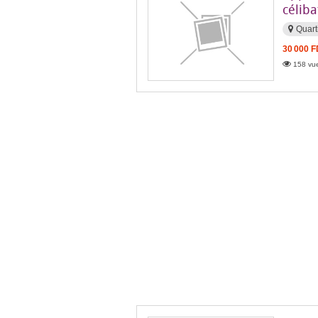
céliba
Quart
30 000 
158 vue