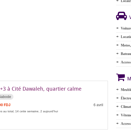
Locau
Voitur
Locati
Motos,
Batea
Accesso
M
5+3 à Cité Dawaleh, quartier calme
Meuble
 Gabode
Électr
00 FDJ
6 avril
Climat
s au total, 14 cette semaine, 2 aujourd'hui
Vêteme
Access