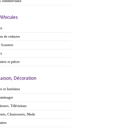
x commerciaux
Véhicules
es
on de voitures
 Scooters
ux
ires et pièces
aison, Décoration
s et Intérieur
oménager
iseurs
,
Télévisions
nts, Chaussures, Mode
oires