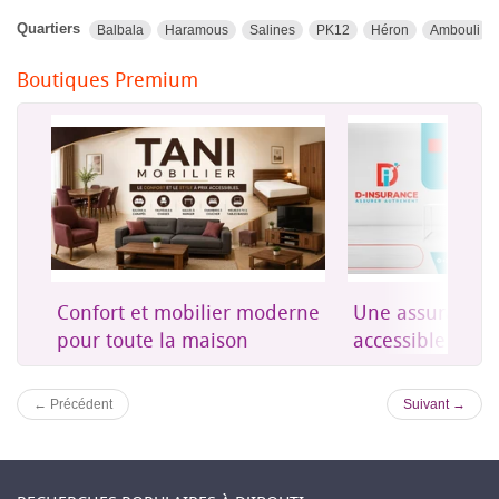
Quartiers
Balbala
Haramous
Salines
PK12
Héron
Ambouli
Boutiques Premium
on
Confort et mobilier moderne
Une assurance 
es
pour toute la maison
accessible à Dji
← Précédent
Suivant →