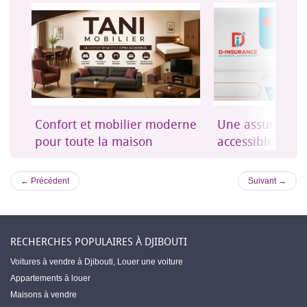
on
Confort et mobilier moderne
Une assurance 
es
pour toute la maison
accessible à Dji
← Précédent
Suivant →
RECHERCHES POPULAIRES À DJIBOUTI
Voitures à vendre à Djibouti
,
Louer une voiture
Appartements à louer
Maisons à vendre