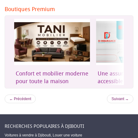
Boutiques Premium
on
Confort et mobilier moderne
Une assurance 
es
pour toute la maison
accessible à Dji
← Précédent
Suivant →
RECHERCHES POPULAIRES À DJIBOUTI
Voitures à vendre à Djibouti
,
Louer une voiture