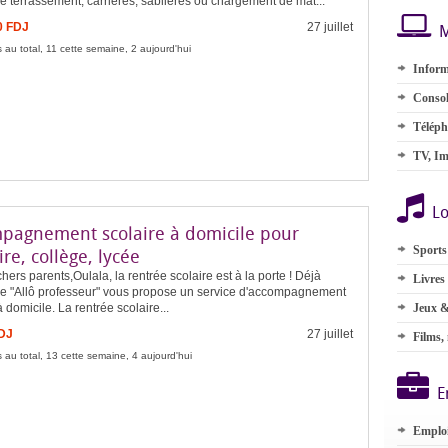
e terrassement, carrières, sablières ou chargement de mat...
0 FDJ
27 juillet
M
 au total, 11 cette semaine, 2 aujourd'hui
Inform
Consol
Téléph
TV, Im
Lo
pagnement scolaire à domicile pour
Sports
re, collège, lycée
hers parents,Oulala, la rentrée scolaire est à la porte ! Déjà
Livres
pe "Allô professeur" vous propose un service d'accompagnement
à domicile. La rentrée scolaire...
Jeux &
FDJ
27 juillet
Films,
 au total, 13 cette semaine, 4 aujourd'hui
E
Emplo