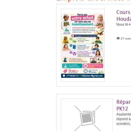
Cours
Houd
Nour Al-
27 vues
Répar
PK12
Asalamley
répond à
scooters,