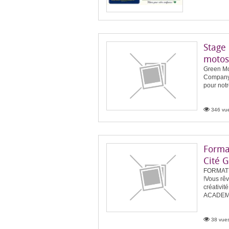
Stage
motos
Green Mo
Company 
pour notr
346 vue
Forma
Cité 
FORMAT
!Vous rêv
créativi
ACADEMI
38 vues