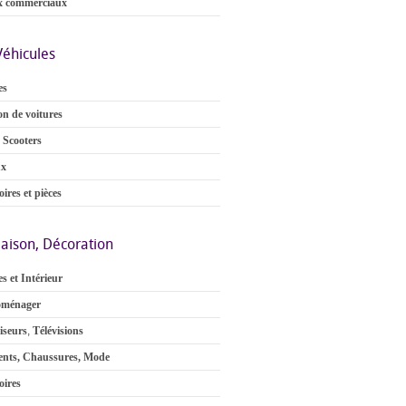
x commerciaux
Véhicules
es
on de voitures
 Scooters
ux
ires et pièces
aison, Décoration
s et Intérieur
oménager
iseurs
,
Télévisions
nts, Chaussures, Mode
oires