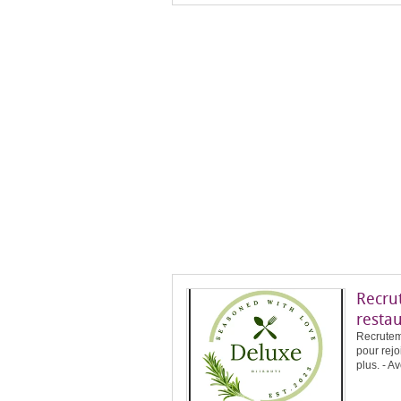
Recru
resta
Recrutem
pour rejo
plus. - A