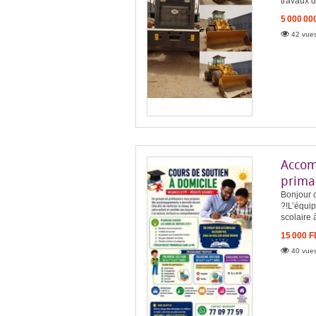
travaux d
5 000 00
42 vues
Accom
primai
Bonjour c
?!L’équi
scolaire 
15 000 
40 vues