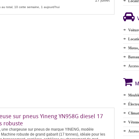
27 juillet
Locau
 au total, 10 cette semaine, 1 aujourd'hui
Voitur
Locati
Motos,
Batea
Accesso
M
Meuble
Électr
Climat
euse sur pneus Yineng YN958G diesel 17
s robuste
Vêteme
, une chargeuse sur pneus de marque YINENG, modèle
Access
Machine robuste de grand gabarit (17 tonnes), idéale pour les