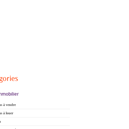
gories
mmobilier
s à vendre
s à louer
n