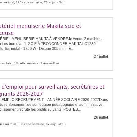
s au total, 196 cette semaine, 26 aujourd'hui
tériel menuiserie Makita scie et
ceuse
ÉRIEL MENUISERIE MAKITA À VENDREJe vends 2 machines
n très bon état :1. SCIE À TRONÇONNER MAKITA LC1230 -
lu, fer, métal - 1750 W - Disque 305 mm - É...
27 juillet
 au total, 10 cette semaine, 1 aujourd'hui
 d'emploi pour surveillants, secrétaires et
gnants 2026-2027
D’EMPLOIRECRUTEMENT – ANNÉE SCOLAIRE 2026-2027Dans
 du renforcement de son équipe pédagogique et administrative,
blissement recrute les profils suivants :POSTES...
26 juillet
es au total, 833 cette semaine, 87 aujourd'hui