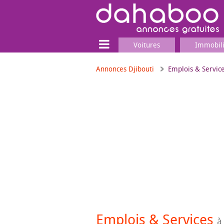
Voitures
Immobil
Annonces Djibouti
Emplois & Servic
Terrain
Locaux commerciaux
Emplois & Services
Emplois
Services
Matériel professionnel
Emplois & Services
à