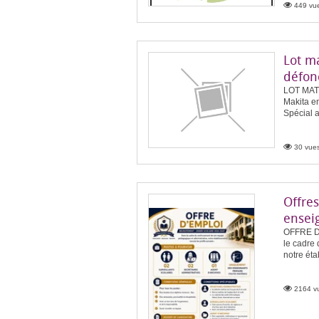
449 vue
Lot ma
défon
LOT MAT
Makita e
Spécial a
30 vues
Offres
ensei
OFFRE 
le cadre
notre éta
2164 vu