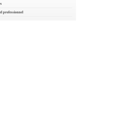
es
el professionnel