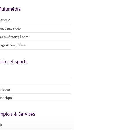
ultimédia
atique
es, Jeux vidéo
ones, Smartphones
age & Son, Photo
isirs et sports
 jouets
 musique
mplois & Services
is