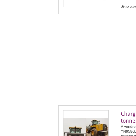
22 vues
Charg
tonne
À vendre
YN958G. 