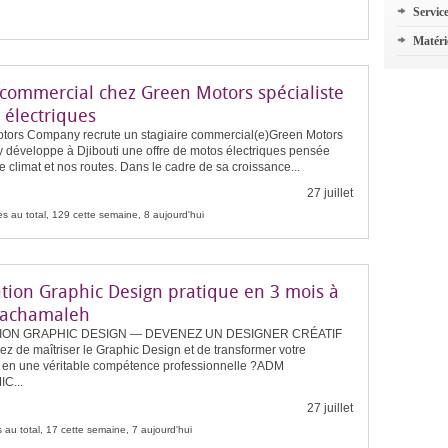
Servic
Matéri
 commercial chez Green Motors spécialiste
 électriques
tors Company recrute un stagiaire commercial(e)Green Motors
développe à Djibouti une offre de motos électriques pensée
e climat et nos routes. Dans le cadre de sa croissance...
27 juillet
s au total, 129 cette semaine, 8 aujourd'hui
tion Graphic Design pratique en 3 mois à
Gachamaleh
ION GRAPHIC DESIGN — DEVENEZ UN DESIGNER CRÉATIF
ez de maîtriser le Graphic Design et de transformer votre
té en une véritable compétence professionnelle ?ADM
C...
27 juillet
 au total, 17 cette semaine, 7 aujourd'hui