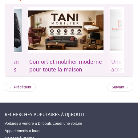
on
Confort et mobilier moderne
Une assurance 
es
pour toute la maison
accessible à Dji
← Précédent
Suivant →
RECHERCHES POPULAIRES À DJIBOUTI
Voitures à vendre à Djibouti
,
Louer une voiture
Appartements à louer