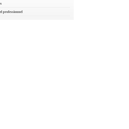
es
el professionnel