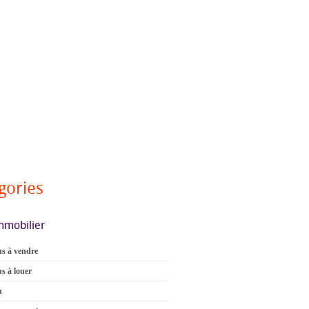
gories
mmobilier
s à vendre
s à louer
n