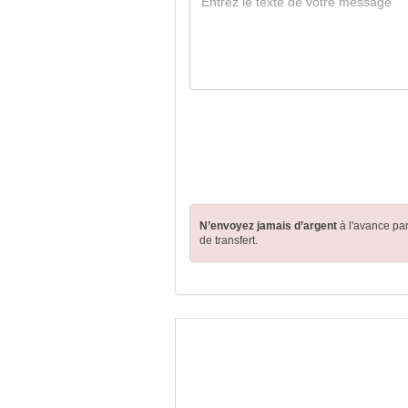
N’envoyez jamais d’argent
à l'avance pa
de transfert.