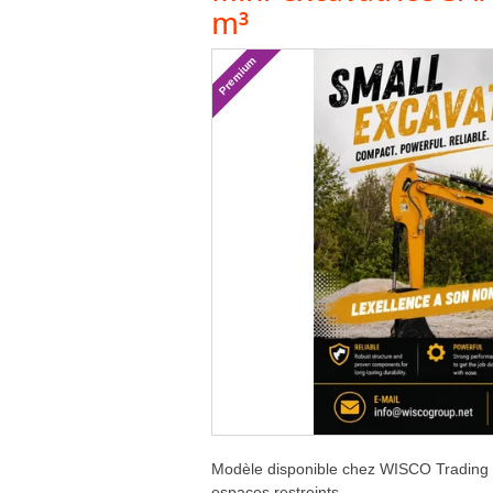
m³
Premium
Modèle disponible chez WISCO Trading FZ
espaces restreints.