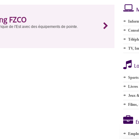
M
ng FZCO
Inform
Afrique de l'Est avec des équipements de pointe.
Consol
Téléph
TV, Im
Lo
Sports
Livres
Jeux &
Films,
E
Emplo