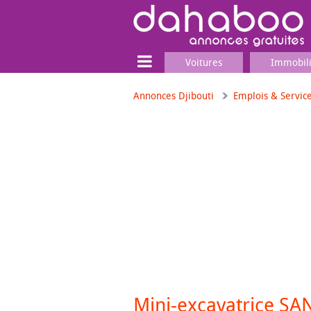
Voitures
Immobil
Annonces Djibouti
Emplois & Servic
Terrain
Locaux commerciaux
Emplois & Services
Emplois
Services
Matériel professionnel
Mini-excavatrice SAN