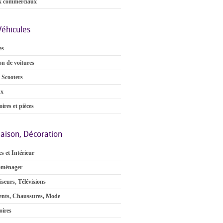
x commerciaux
Véhicules
es
on de voitures
 Scooters
ux
ires et pièces
aison, Décoration
s et Intérieur
oménager
iseurs
,
Télévisions
nts, Chaussures, Mode
oires