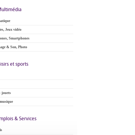
ultimédia
atique
es, Jeux vidéo
ones, Smartphones
age & Son, Photo
isirs et sports
 jouets
 musique
mplois & Services
is