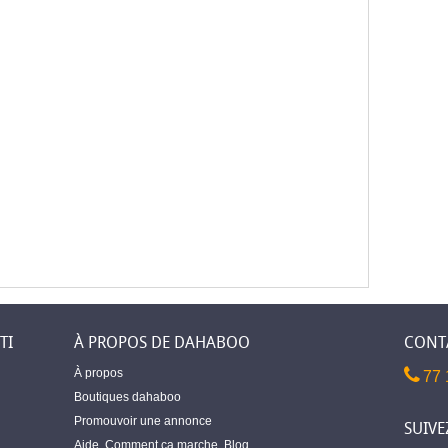
TI
À PROPOS DE DAHABOO
CONT
À propos
77 
Boutiques dahaboo
Promouvoir une annonce
SUIVE
Aide
,
Comment ça marche
,
Blog