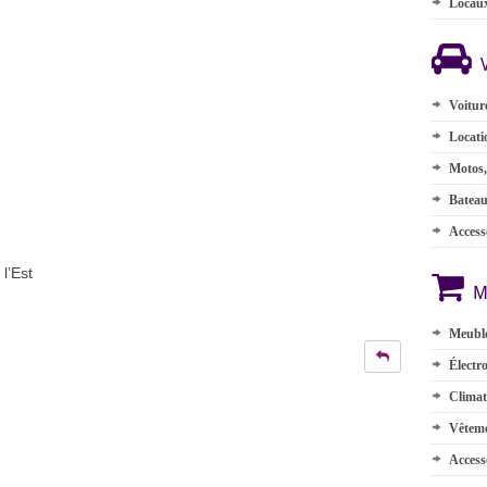
Locau
Voitur
Locati
Motos,
Batea
Accesso
 l’Est
M
Meuble
Électr
Climat
Vêteme
Access