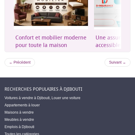
on
Confort et mobilier moderne
Une assurance 
es
pour toute la maison
accessible à Dji
← Précédent
Suivant →
RECHERCHES POPULAIRES À DJIBOUTI
Voitures à vendre à Djibouti
,
Louer une voiture
Appartements à louer
Maisons à vendre
Meubles à vendre
Emplois à Djibouti
Toutes les catégories