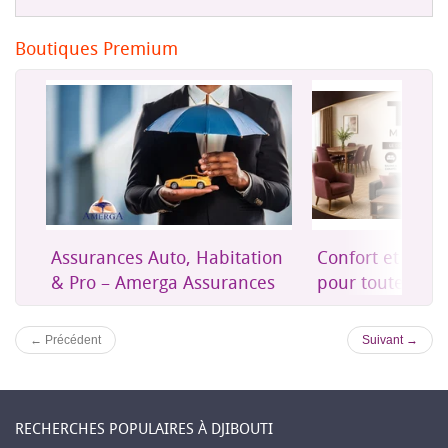
Boutiques Premium
on
Confort et mobilier moderne
Une assurance 
es
pour toute la maison
accessible à Dji
← Précédent
Suivant →
RECHERCHES POPULAIRES À DJIBOUTI