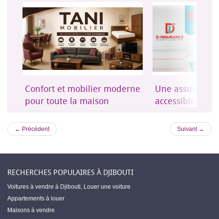
on
Confort et mobilier moderne
Une assurance 
es
pour toute la maison
accessible à Dji
← Précédent
Suivant →
RECHERCHES POPULAIRES À DJIBOUTI
Voitures à vendre à Djibouti
,
Louer une voiture
Appartements à louer
Maisons à vendre