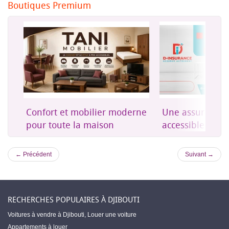
Boutiques Premium
on
Confort et mobilier moderne
Une assurance 
es
pour toute la maison
accessible à Dji
← Précédent
Suivant →
RECHERCHES POPULAIRES À DJIBOUTI
Voitures à vendre à Djibouti
,
Louer une voiture
Appartements à louer