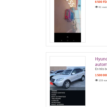
6 500 FD
61 vues
Hyunda
autom
En très 
1 500 00
133 vue