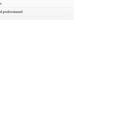
es
el professionnel