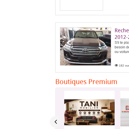
Reche
2012-
S'il te pl
besoin d
ou voitur
182 vue
Boutiques Premium