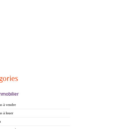
gories
mmobilier
s à vendre
s à louer
n