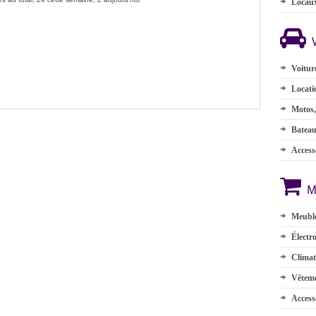
Locau
Voitur
Locati
Motos,
Batea
Accesso
M
Meuble
Électr
Climat
Vêteme
Access