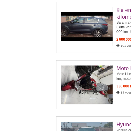
Kia en
kilom
Salam al
Cette voi
000 km. L
2 600 00
101 vue
Moto 
Moto Hun
km, moto
330 000
84 vues
Hyund
Voiture c