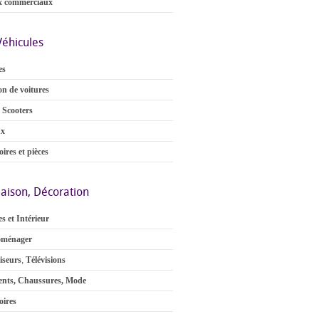
x commerciaux
Véhicules
es
on de voitures
 Scooters
ux
ires et pièces
aison, Décoration
s et Intérieur
oménager
iseurs
,
Télévisions
nts, Chaussures, Mode
oires