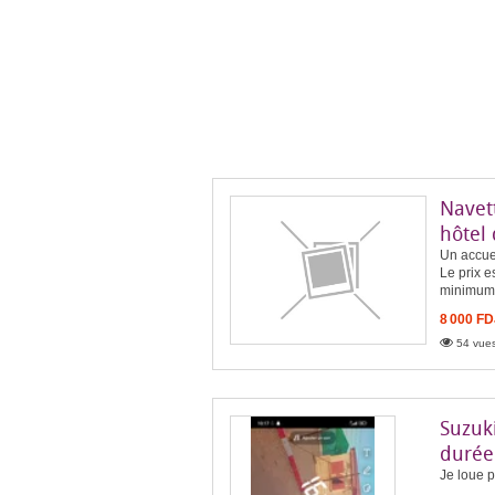
Navet
hôtel 
Un accuei
Le prix e
minimum 
8 000 FD
54 vues
Suzuki
durée
Je loue p