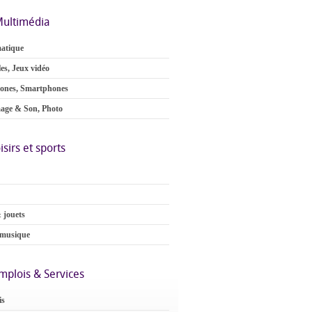
ultimédia
atique
es, Jeux vidéo
ones, Smartphones
age & Son, Photo
isirs et sports
 jouets
 musique
mplois & Services
is