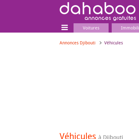
Voitures
Immobil
Annonces Djibouti
Véhicules
Terrain
Locaux commerciaux
Emplois & Services
Emplois
Services
Matériel professionnel
Véhicules
à Djibouti