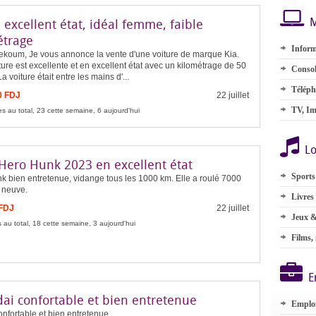
M
 excellent état, idéal femme, faible
étrage
Inform
ekoum, Je vous annonce la vente d'une voiture de marque Kia.
ture est excellente et en excellent état avec un kilométrage de 50
Consol
a voiture était entre les mains d'...
Téléph
0 FDJ
22 juillet
TV, Im
s au total, 23 cette semaine, 6 aujourd'hui
Lo
Hero Hunk 2023 en excellent état
Sports
k bien entretenue, vidange tous les 1000 km. Elle a roulé 7000
 neuve.
Livres
 FDJ
22 juillet
Jeux &
 au total, 18 cette semaine, 3 aujourd'hui
Films,
E
ai confortable et bien entretenue
Emplo
onfortable et bien entretenue.