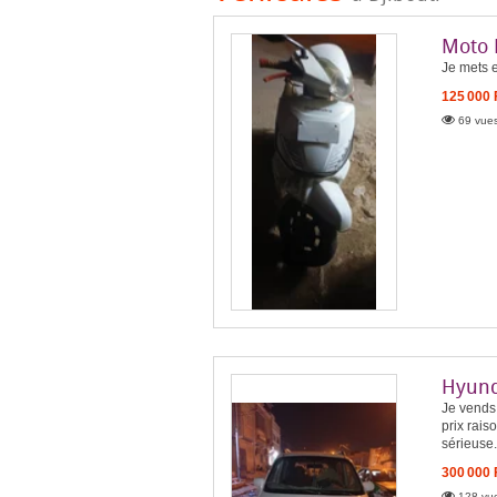
Moto 
Je mets 
125 000
69 vues
Hyund
Je vends 
prix rais
sérieuse.
300 000
128 vue