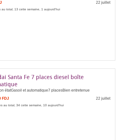
J
22 juillet
 au total, 13 cette semaine, 1 aujourd'hui
i Santa Fe 7 places diesel boîte
atique
bon étatGasoil et automatique7 placesBien entretenue
0 FDJ
22 juillet
s au total, 34 cette semaine, 10 aujourd'hui