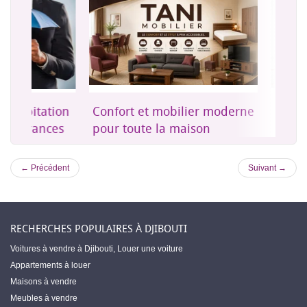
on
Confort et mobilier moderne
Une assurance 
es
pour toute la maison
accessible à Dji
← Précédent
Suivant →
RECHERCHES POPULAIRES À DJIBOUTI
Voitures à vendre à Djibouti
,
Louer une voiture
Appartements à louer
Maisons à vendre
Meubles à vendre