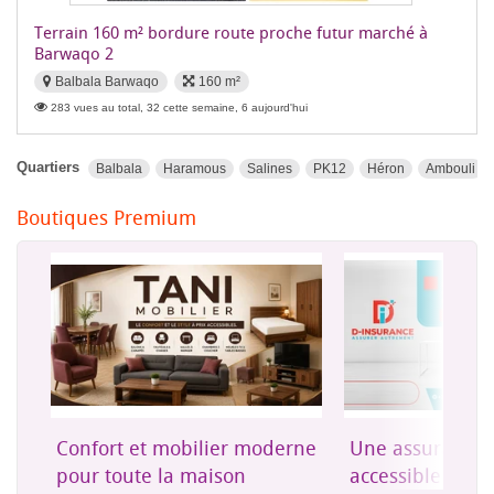
Terrain 160 m² bordure route proche futur marché à
Barwaqo 2
Balbala Barwaqo
160 m²
283 vues au total, 32 cette semaine, 6 aujourd'hui
Quartiers
Balbala
Haramous
Salines
PK12
Héron
Ambouli
Boutiques Premium
on
Confort et mobilier moderne
Une assurance 
es
pour toute la maison
accessible à Dji