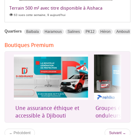
Terrain 500 m² avec titre disponible à Aishaca
63 vues cette semaine, 9 aujourd'hui
Quartiers
Balbala
Haramous
Salines
PK12
Héron
Ambouli
Boutiques Premium
rne
Une assurance éthique et
Groupes électro
accessible à Djibouti
onduleurs et én
← Précédent
Suivant →