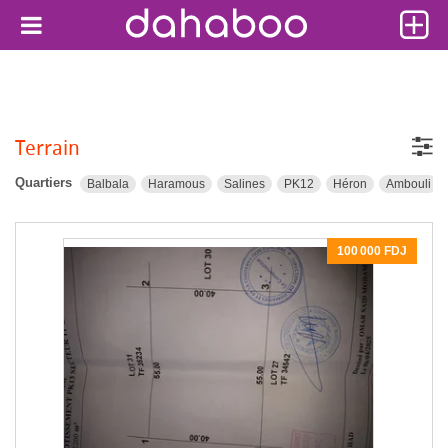
Terrain
Quartiers
Balbala
Haramous
Salines
PK12
Héron
Ambouli
100 000 FDJ