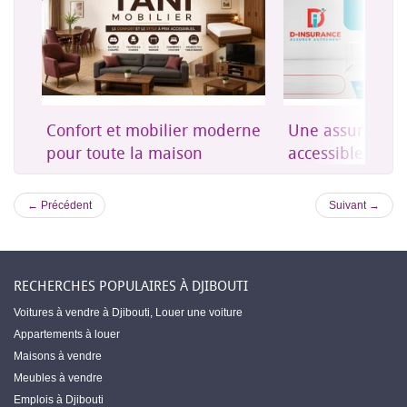
on
Confort et mobilier moderne
Une assurance 
es
pour toute la maison
accessible à Dji
← Précédent
Suivant →
RECHERCHES POPULAIRES À DJIBOUTI
Voitures à vendre à Djibouti
,
Louer une voiture
Appartements à louer
Maisons à vendre
Meubles à vendre
Emplois à Djibouti