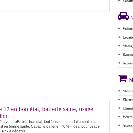
Locau
Voitur
Locati
Motos,
Batea
Accesso
M
Meuble
Électr
 12 en bon état, batterie saine, usage
Climat
dien
Vêteme
 à vendreEn très bon état, tout fonctionne parfaitement et la
Access
est en bonne santé. Capacité batterie : 76 % - Idéal pour usage
. Prix à débattre.