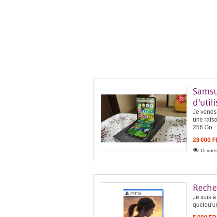
Samsun
d'util
Je vends
une rais
256 Go
28 000 
11 vues
Reche
Je suis à
quelqu'un