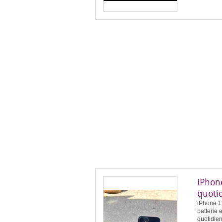
iPhone
quoti
iPhone 12
batterie 
quotidien