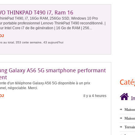
O THINKPAD T490 i7, Ram 16
hinkPad T490, i7, 16Go RAM, 256Go SSD, Windows 10 Pro
ur portable professionnel Lenovo ThinkPad T490 reconditionné. |
r Intel Core i7 de 8e génération | 16 Go de RAM | 256...
FDJ
s au total, 353 cette semaine, 43 aujourd'hui
ng Galaxy A56 5G smartphone performant
ent
Caté
ente d'un téléphone Galaxy A56 5G disponible à un prix
nel, négociable. Merci.
FDJ
il y a 4 heures
I
Maison
Maison
Terrai