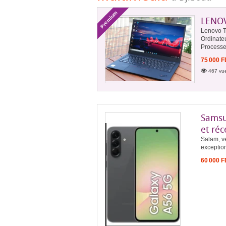
Premium
LENOV
Lenovo T
Ordinate
Processeu
75 000 
467 vue
Samsu
et réc
Salam, v
exception
60 000 