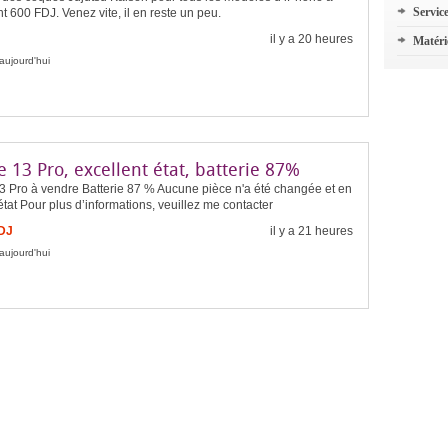
Servic
 600 FDJ. Venez vite, il en reste un peu.
il y a 20 heures
Matéri
aujourd'hui
 13 Pro, excellent état, batterie 87%
3 Pro à vendre Batterie 87 % Aucune pièce n'a été changée et en
état Pour plus d’informations, veuillez me contacter
FDJ
il y a 21 heures
aujourd'hui