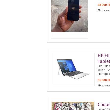
38 000 
1 vues 
HP El
Table
HP Elite 
with a 1
storage, 
55 000 
20 vues
Coque
Je vends