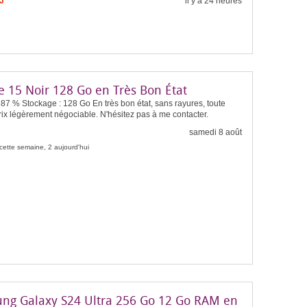
J
il y a 24 heures
e 15 Noir 128 Go en Très Bon État
: 87 % Stockage : 128 Go En très bon état, sans rayures, toute
ix légèrement négociable. N'hésitez pas à me contacter.
samedi 8 août
cette semaine, 2 aujourd'hui
ng Galaxy S24 Ultra 256 Go 12 Go RAM en