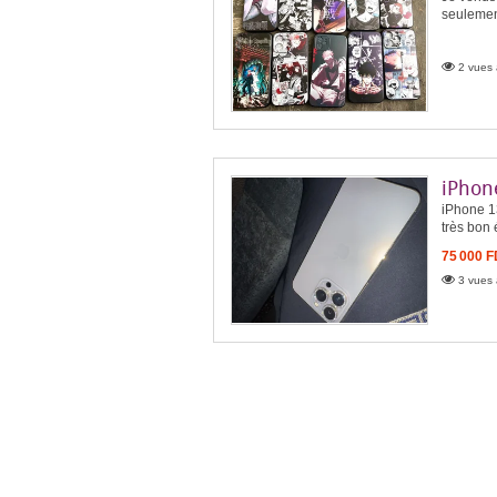
seulement
2 vues 
iPhone
iPhone 1
très bon 
75 000 
3 vues 