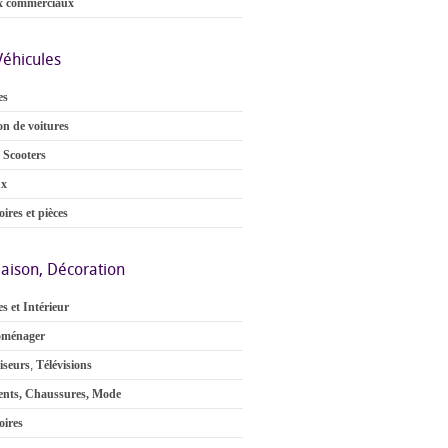
x commerciaux
Véhicules
es
on de voitures
 Scooters
ux
ires et pièces
aison, Décoration
s et Intérieur
oménager
iseurs
,
Télévisions
nts, Chaussures, Mode
oires