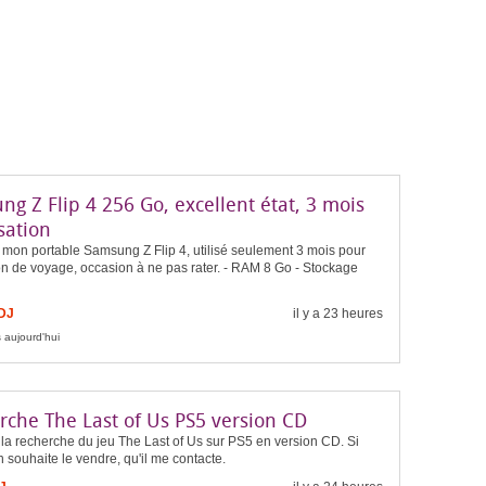
g Z Flip 4 256 Go, excellent état, 3 mois
isation
 mon portable Samsung Z Flip 4, utilisé seulement 3 mois pour
on de voyage, occasion à ne pas rater. - RAM 8 Go - Stockage
FDJ
il y a 23 heures
 aujourd'hui
rche The Last of Us PS5 version CD
 la recherche du jeu The Last of Us sur PS5 en version CD. Si
 souhaite le vendre, qu'il me contacte.