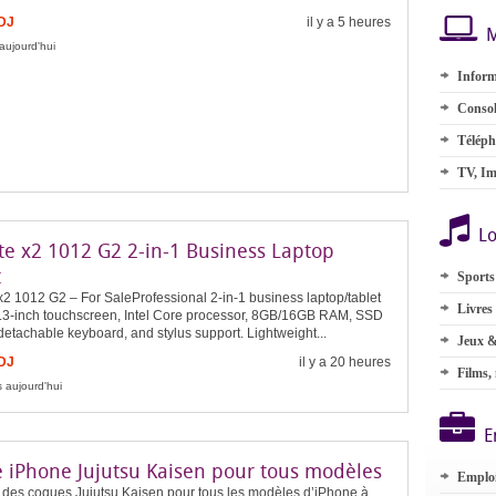
FDJ
il y a 5 heures
M
aujourd'hui
Inform
Consol
Téléph
TV, Im
Lo
ite x2 1012 G2 2-in-1 Business Laptop
t
Sports
x2 1012 G2 – For SaleProfessional 2-in-1 business laptop/tablet
Livres
2.3-inch touchscreen, Intel Core processor, 8GB/16GB RAM, SSD
detachable keyboard, and stylus support. Lightweight...
Jeux &
FDJ
il y a 20 heures
Films,
 aujourd'hui
E
 iPhone Jujutsu Kaisen pour tous modèles
Emplo
 des coques Jujutsu Kaisen pour tous les modèles d’iPhone à