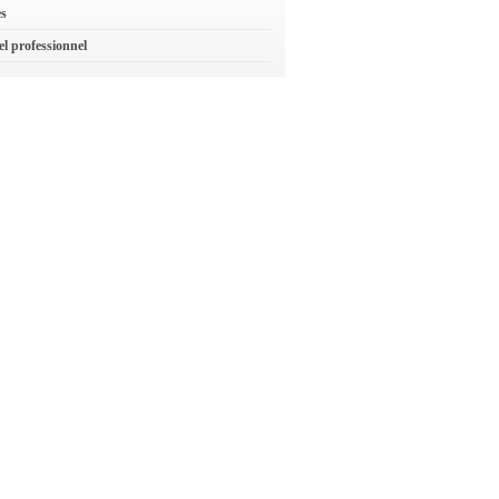
es
el professionnel