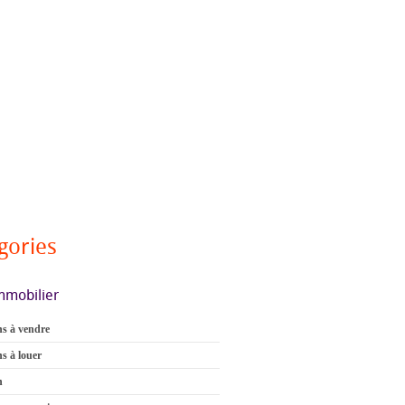
gories
mmobilier
s à vendre
s à louer
n