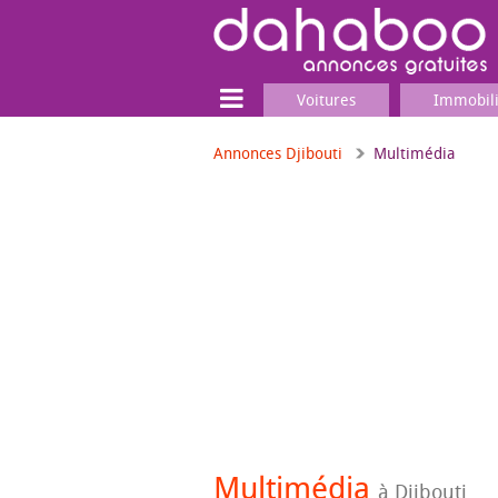
Voitures
Immobil
Annonces Djibouti
Multimédia
Terrain
Locaux commerciaux
Emplois & Services
Emplois
Services
Matériel professionnel
Multimédia
à Djibouti