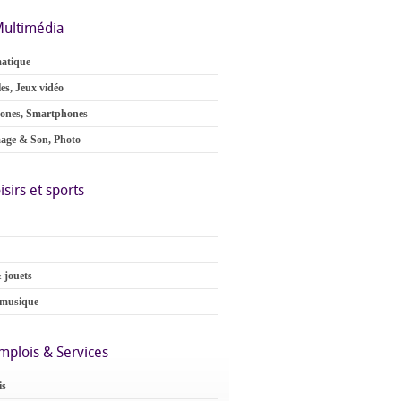
ultimédia
atique
es, Jeux vidéo
ones, Smartphones
age & Son, Photo
isirs et sports
 jouets
 musique
mplois & Services
is