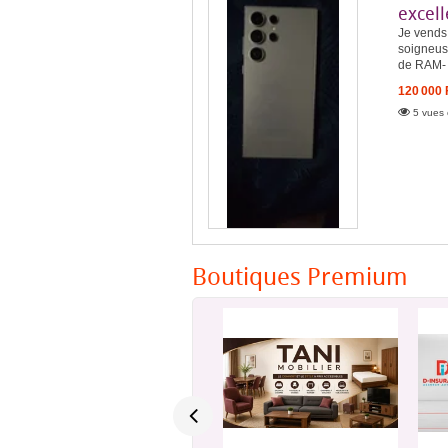
excell
Je vends
soigneus
de RAM- A
120 000
5 vues 
Boutiques Premium