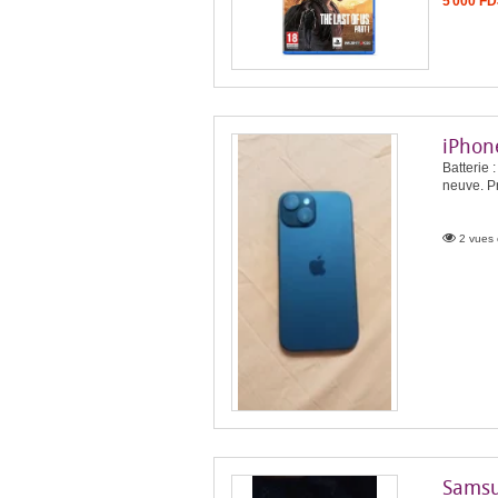
5 000 FD
iPhon
Batterie 
neuve. Pr
2 vues 
Samsu