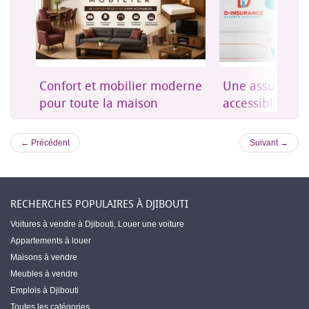
on
Confort et mobilier moderne
Une assurance 
es
pour toute la maison
accessible à Dji
← Précédent
Suivant →
RECHERCHES POPULAIRES À DJIBOUTI
Voitures à vendre à Djibouti
,
Louer une voiture
Appartements à louer
Maisons à vendre
Meubles à vendre
Emplois à Djibouti
Toutes les catégories