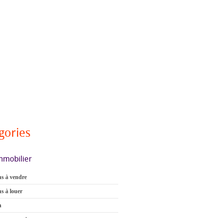
gories
mmobilier
s à vendre
s à louer
n