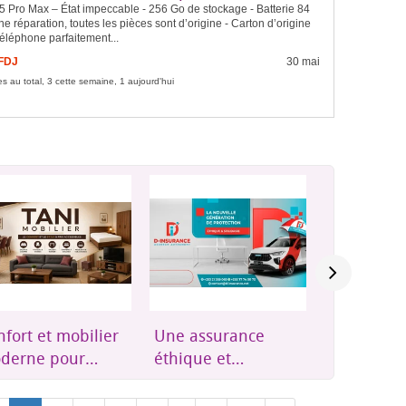
5 Pro Max – État impeccable - 256 Go de stockage - Batterie 84
e réparation, toutes les pièces sont d’origine - Carton d’origine
Téléphone parfaitement...
 FDJ
30 mai
s au total, 3 cette semaine, 1 aujourd'hui
e assurance
Groupes
Résidence
ique et
électrogènes,
Plus qu'u
essible à
onduleurs et
résidence,
bouti
énergie solaire
où l'on se