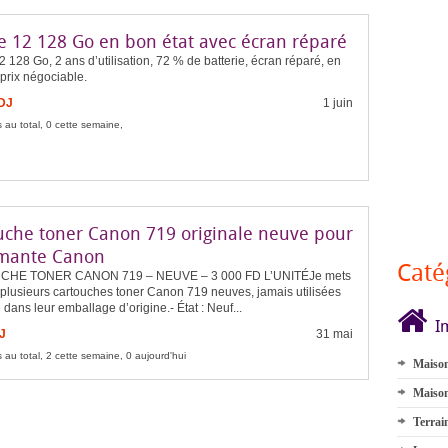
e 12 128 Go en bon état avec écran réparé
 128 Go, 2 ans d’utilisation, 72 % de batterie, écran réparé, en
 prix négociable.
FDJ
1 juin
 au total, 0 cette semaine,
uche toner Canon 719 originale neuve pour
mante Canon
Caté
HE TONER CANON 719 – NEUVE – 3 000 FD L’UNITÉJe mets
 plusieurs cartouches toner Canon 719 neuves, jamais utilisées
 dans leur emballage d’origine.- État : Neuf...
I
J
31 mai
 au total, 2 cette semaine, 0 aujourd'hui
Maison
Maison
Terrai