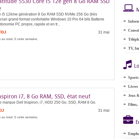
Latitude 5530 Core i5 12e gen 8 Go RAM SSD
e
M
re i5 12ème génération 8 Go RAM SSD NVMe 256 Go (très
cran grand format confortable Windows 10 Pro 64 bits Batterie
Inform
onomie PC propre, rapide et en tr...
Consol
 FDJ
31 mai
 au total, 0 cette semaine,
Téléph
TV, Im
Lo
Sports
Livres
nspiron i7, 8 Go RAM, SSD, état neuf
Jeux &
e marque Dell Inspiron, i7, HDD 250 Go, SSD, RAM 8 Go.
Films,
FDJ
31 mai
 au total, 0 cette semaine,
E
Emplo