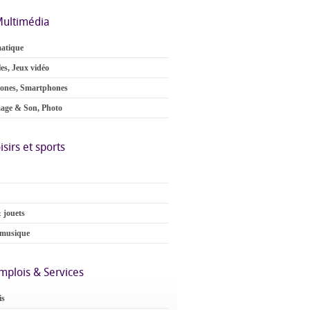
ultimédia
atique
es, Jeux vidéo
ones, Smartphones
age & Son, Photo
isirs et sports
 jouets
 musique
mplois & Services
is