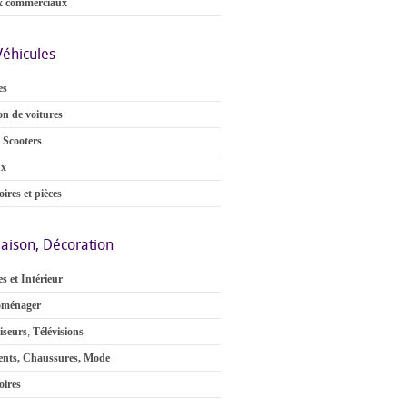
x commerciaux
Véhicules
es
on de voitures
 Scooters
ux
ires et pièces
aison, Décoration
s et Intérieur
oménager
iseurs
,
Télévisions
nts, Chaussures, Mode
oires