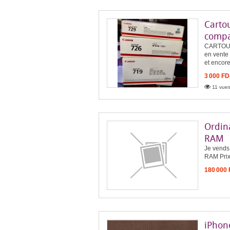
Carto
compa
CARTOUC
en vente
et encore
3 000 FD
11 vues
Ordin
RAM
Je vends
RAM Prix
180 000
iPhon