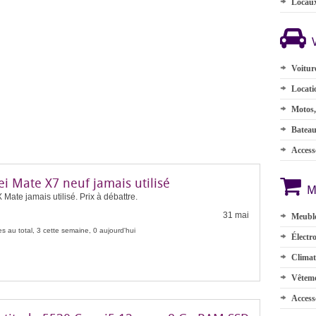
Locau
Voitur
Locati
Motos,
Batea
Accesso
i Mate X7 neuf jamais utilisé
M
Mate jamais utilisé. Prix à débattre.
31 mai
Meuble
s au total, 3 cette semaine, 0 aujourd'hui
Électr
Climat
Vêteme
Access