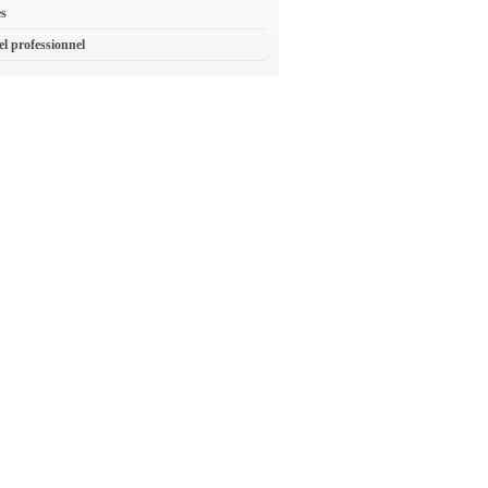
es
el professionnel