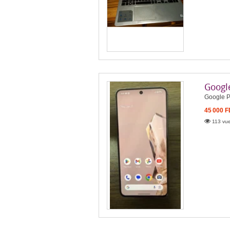
Google
Google Pi
45 000 
113 vue