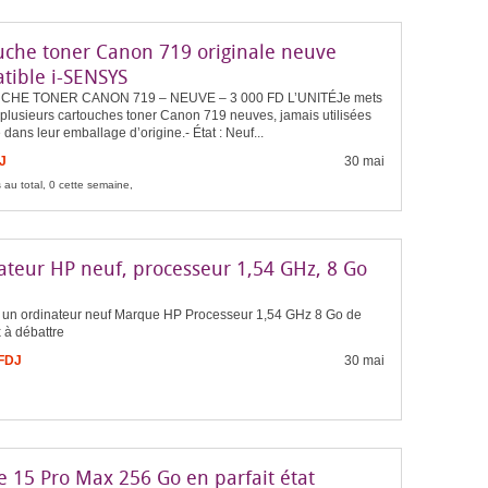
uche toner Canon 719 originale neuve
tible i-SENSYS
HE TONER CANON 719 – NEUVE – 3 000 FD L’UNITÉJe mets
 plusieurs cartouches toner Canon 719 neuves, jamais utilisées
 dans leur emballage d’origine.- État : Neuf...
J
30 mai
 au total, 0 cette semaine,
ateur HP neuf, processeur 1,54 GHz, 8 Go
 un ordinateur neuf Marque HP Processeur 1,54 GHz 8 Go de
 à débattre
 FDJ
30 mai
e 15 Pro Max 256 Go en parfait état