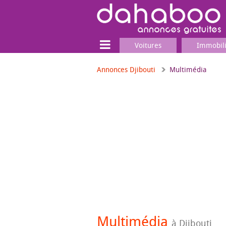
Voitures
Immobil
Annonces Djibouti
Multimédia
Terrain
Locaux commerciaux
Emplois & Services
Emplois
Services
Matériel professionnel
Multimédia
à Djibouti