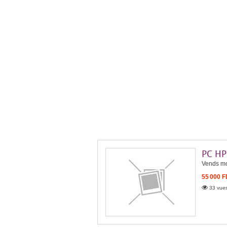
PC HP 
Vends mo
55 000 
33 vues