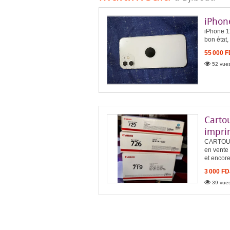
iPhon
iPhone 12
bon état,
55 000 
52 vues
Carto
impri
CARTOUC
en vente
et encore
3 000 FD
39 vues