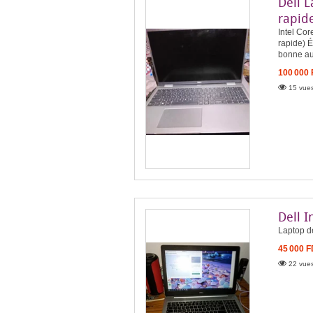
Dell 
rapid
Intel Co
rapide) É
bonne aut
100 000
15 vues
Dell I
Laptop d
45 000 
22 vues