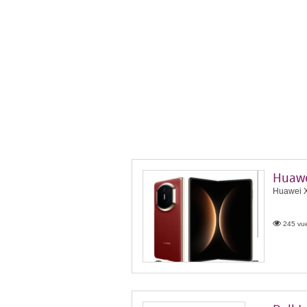
Huawe
Huawei X 
245 vue