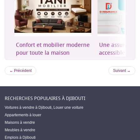
on
Confort et mobilier moderne
Une assurance 
es
pour toute la maison
accessible à Dji
← Précédent
Suivant →
RECHERCHES POPULAIRES À DJIBOUTI
Voitures à vendre à Djibouti
,
Louer une voiture
Appartements à louer
Maisons à vendre
Meubles à vendre
Emplois à Djibouti