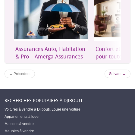
on
Confort et mobilier moderne
Une assurance 
es
pour toute la maison
accessible à Dji
← Précédent
Suivant →
RECHERCHES POPULAIRES À DJIBOUTI
Voitures à vendre à Djibouti
,
Louer une voiture
Appartements à louer
Maisons à vendre
Meubles à vendre