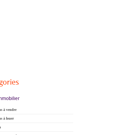
gories
mmobilier
s à vendre
s à louer
n