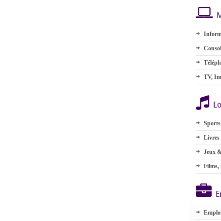
M
Inform
Consol
Téléph
TV, Im
Lo
Sports
Livres
Jeux &
Films,
E
Emplo