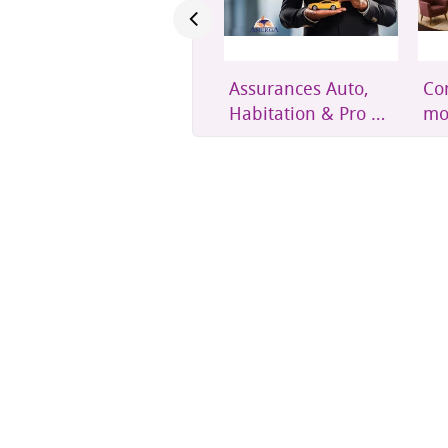
Expéditions cargo
Assurances Auto,
Con
hebdomadaires
Habitation & Pro –
mo
Amerga Assurances
to