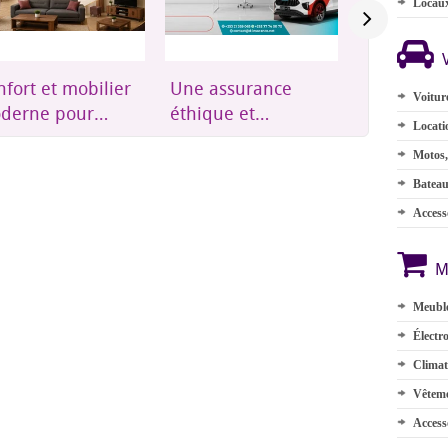
Locau
fort et mobilier
Une assurance
Groupes
Voitur
derne pour
éthique et
électrogèn
Locati
ute la maison
accessible à
onduleurs
Motos,
Djibouti
énergie so
Batea
Accesso
M
Meuble
Électr
Climat
Vêteme
Access