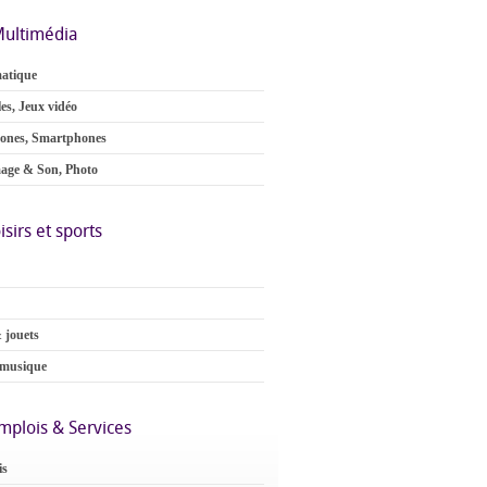
ultimédia
atique
es, Jeux vidéo
ones, Smartphones
age & Son, Photo
isirs et sports
 jouets
 musique
mplois & Services
is