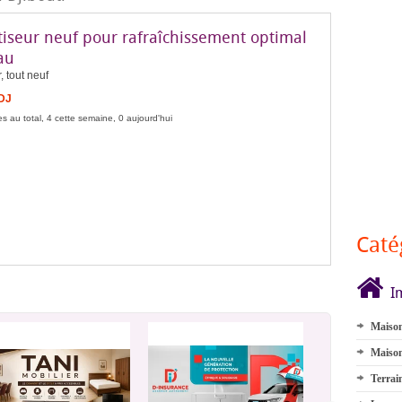
tiseur neuf pour rafraîchissement optimal
au
, tout neuf
FDJ
s au total, 4 cette semaine, 0 aujourd'hui
Caté
I
Maison
Maison
Terrai