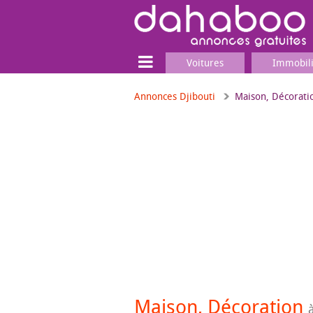
Voitures
Immobil
Annonces Djibouti
Maison, Décorati
Terrain
Locaux commerciaux
Emplois & Services
Emplois
Services
Matériel professionnel
Maison, Décoration