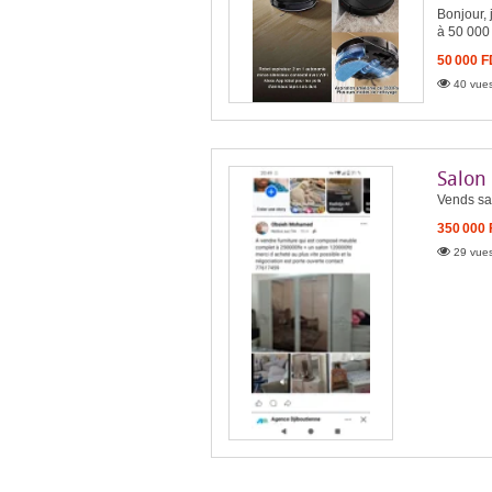
Bonjour, 
à 50 000
50 000 
40 vues
Salon
Vends sa
350 000
29 vues