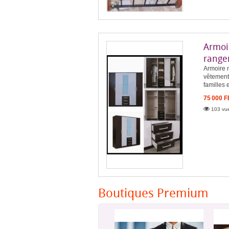
Armoi
range
Armoire n
vêtement
familles 
75 000 
103 vue
Boutiques Premium