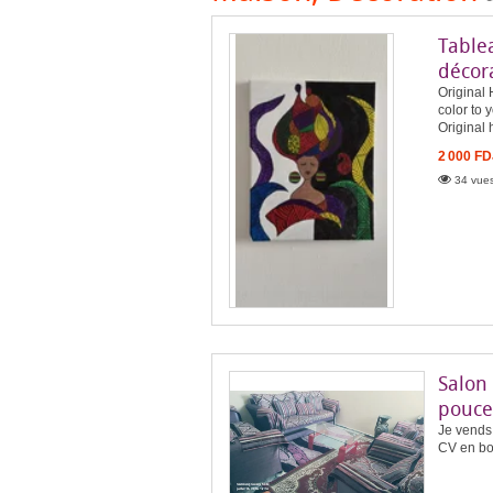
Table
décora
Original
color to 
Original 
2 000 FD
34 vues
Salon 
pouce
Je vends 
CV en bo