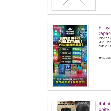
E-ciga
capaci
Mise en v
ville. D
puff, 250
40 vues
Robot
boîte