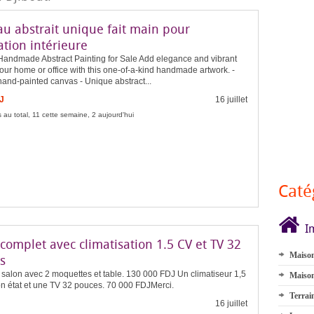
au abstrait unique fait main pour
tion intérieure
 Handmade Abstract Painting for Sale Add elegance and vibrant
your home or office with this one-of-a-kind handmade artwork. -
hand-painted canvas - Unique abstract...
J
16 juillet
 au total, 11 cette semaine, 2 aujourd'hui
Caté
I
complet avec climatisation 1.5 CV et TV 32
Maison
s
salon avec 2 moquettes et table. 130 000 FDJ Un climatiseur 1,5
Maison
n état et une TV 32 pouces. 70 000 FDJMerci.
Terrai
16 juillet