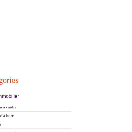
gories
mmobilier
s à vendre
s à louer
n