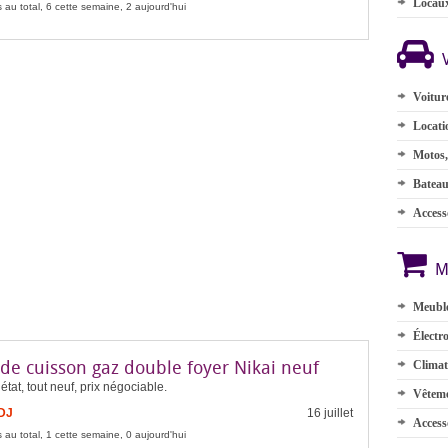
Locau
 au total, 6 cette semaine, 2 aujourd'hui
Voitur
Locati
Motos,
Batea
Accesso
M
Meuble
Électr
 de cuisson gaz double foyer Nikai neuf
Climat
état, tout neuf, prix négociable.
Vêteme
FDJ
16 juillet
Access
 au total, 1 cette semaine, 0 aujourd'hui