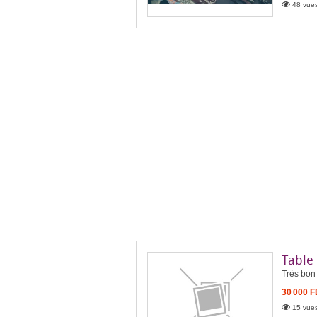
48 vues
Table
Très bon 
30 000 
15 vues