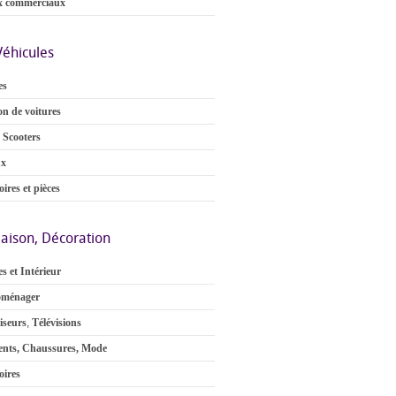
x commerciaux
Véhicules
es
on de voitures
 Scooters
ux
ires et pièces
aison, Décoration
s et Intérieur
oménager
iseurs
,
Télévisions
nts, Chaussures, Mode
oires