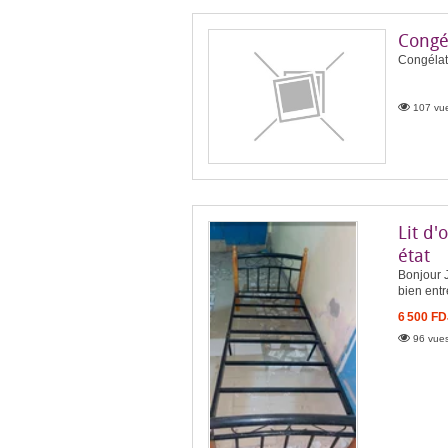
Congé
Congélat
107 vue
Lit d'
état
Bonjour J
bien entr
6 500 FD
96 vues