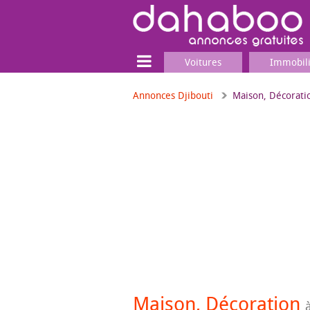
Voitures
Immobil
Annonces Djibouti
Maison, Décorati
Terrain
Locaux commerciaux
Emplois & Services
Emplois
Services
Matériel professionnel
Maison, Décoration