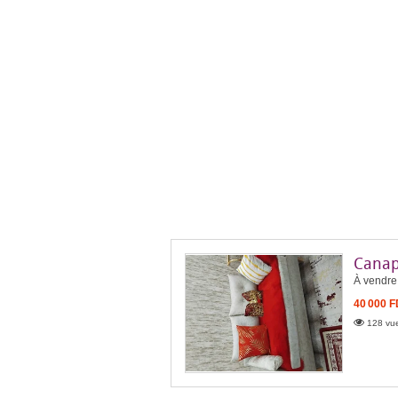
Canap
À vendre,
40 000 
128 vue