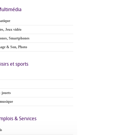
ultimédia
atique
es, Jeux vidéo
ones, Smartphones
age & Son, Photo
isirs et sports
 jouets
 musique
mplois & Services
is