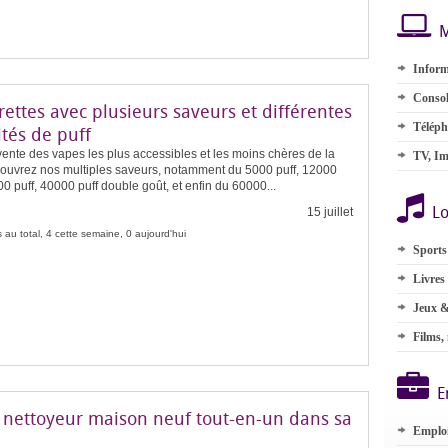
M
Inform
Consol
rettes avec plusieurs saveurs et différentes
Téléph
tés de puff
ente des vapes les plus accessibles et les moins chères de la
TV, Im
écouvrez nos multiples saveurs, notamment du 5000 puff, 12000
00 puff, 40000 puff double goût, et enfin du 60000...
Lo
15 juillet
 au total, 4 cette semaine, 0 aujourd'hui
Sports
Livres
Jeux &
Films,
E
 nettoyeur maison neuf tout-en-un dans sa
Emplo