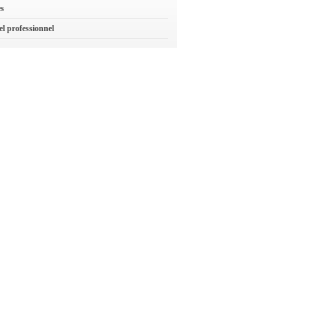
es
el professionnel