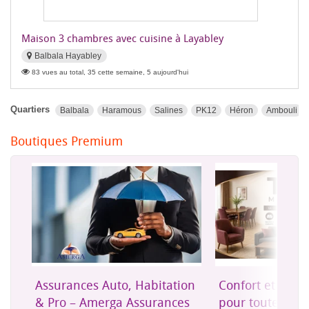
Maison 3 chambres avec cuisine à Layabley
Balbala Hayabley
83 vues au total, 35 cette semaine, 5 aujourd'hui
Quartiers
Balbala
Haramous
Salines
PK12
Héron
Ambouli
Boutiques Premium
on
Confort et mobilier moderne
Une assurance 
es
pour toute la maison
accessible à Dji