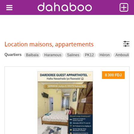
Location maisons, appartements
Quartiers
Balbala
Haramous
Salines
PK12
Héron
Ambouli
8 300 FDJ