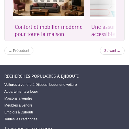
on
Confort et mobilier moderne
Une assurance 
es
pour toute la maison
accessible à Dji
← Précédent
Suivant →
RECHERCHES POPULAIRES À DJIBOUTI
Voitures à vendre à Djibouti
,
Louer une voiture
Appartements à louer
Maisons à vendre
Meubles à vendre
Emplois à Djibouti
Toutes les catégories