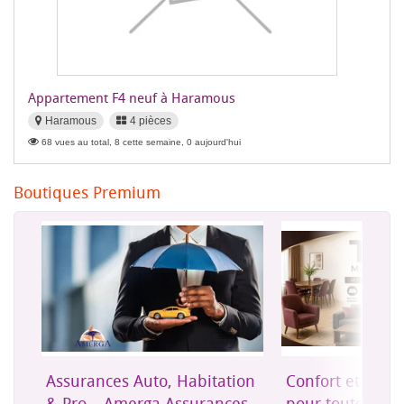
Appartement F4 neuf à Haramous
Haramous
4 pièces
68 vues au total, 8 cette semaine, 0 aujourd'hui
Boutiques Premium
on
Confort et mobilier moderne
Une assurance 
es
pour toute la maison
accessible à Dji