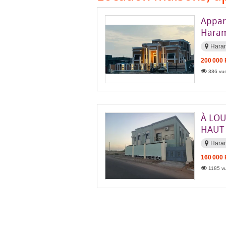
Appar
Hara
Hara
200 000
386 vue
À LO
HAUT
Hara
160 000
1185 vu