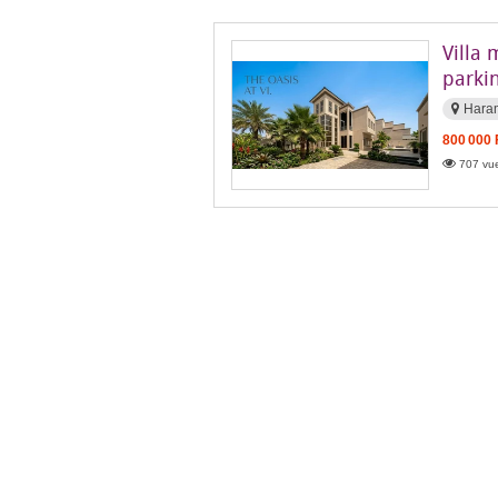
Villa
parki
Hara
800 000
707 vue