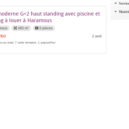
Servic
Matéri
 moderne G+2 haut standing avec piscine et
ng à louer à Haramous
mous
485 m²
6 pièces
 FDJ
2 avril
s au total, 7 cette semaine, 1 aujourd'hui