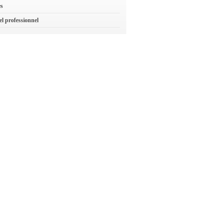
es
el professionnel