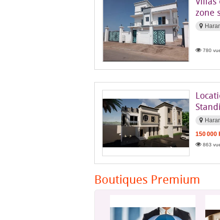
Villas
zone 
Hara
780 vue
Locat
Stand
Hara
150 000
863 vue
Boutiques Premium