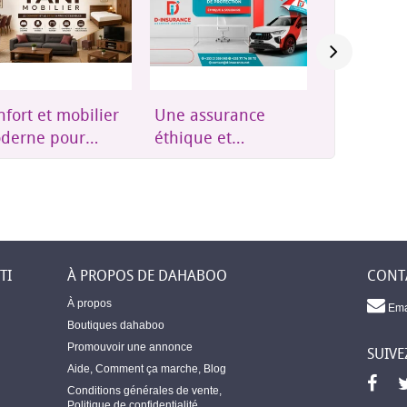
e assurance
Groupes
Résidence
ique et
électrogènes,
Plus qu'u
essible à
onduleurs et
résidence,
bouti
énergie solaire
où l'on se
soi
TI
À PROPOS DE DAHABOO
CONT
À propos
Ema
Boutiques dahaboo
Promouvoir une annonce
SUIVE
Aide
,
Comment ça marche
,
Blog
Conditions générales de vente
,
Politique de confidentialité