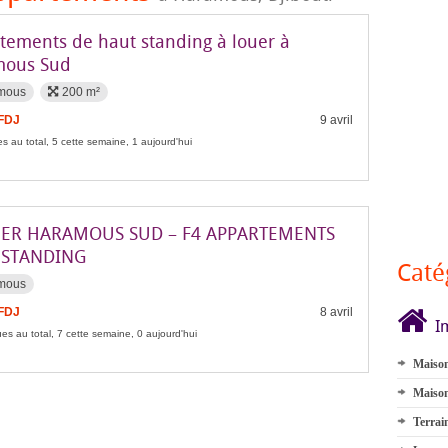
tements de haut standing à louer à
mous Sud
mous
200 m²
 FDJ
9 avril
s au total, 5 cette semaine, 1 aujourd'hui
UER HARAMOUS SUD – F4 APPARTEMENTS
 STANDING
Caté
mous
 FDJ
8 avril
I
es au total, 7 cette semaine, 0 aujourd'hui
Maison
Maison
Terrai