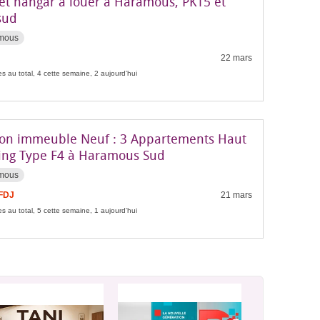
 et hangar à louer à Haramous, PK15 et
sud
mous
22 mars
s au total, 4 cette semaine, 2 aujourd'hui
ion immeuble Neuf : 3 Appartements Haut
ing Type F4 à Haramous Sud
mous
 FDJ
21 mars
s au total, 5 cette semaine, 1 aujourd'hui