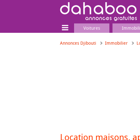
Voitures
Immobil
Annonces Djibouti
Immobilier
L
Terrain
Locaux commerciaux
Emplois & Services
Emplois
Services
Matériel professionnel
Location maisons, 