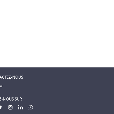
 Levent –
Première assurance
Mobilier élégant
ne
islamique à
pour chaque piè
 un lieu
Djibouti
de votre maison
 sent chez
ACTEZ-NOUS
il
Z-NOUS SUR