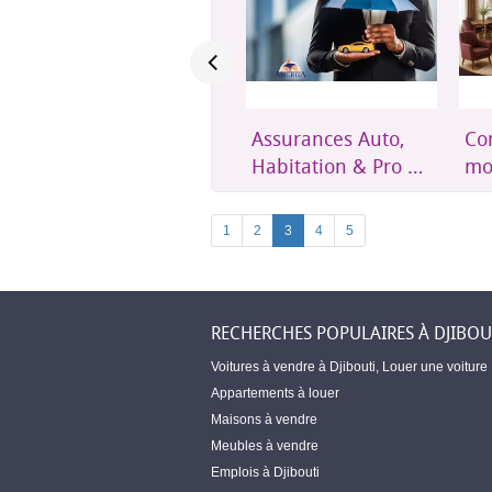
Assurances Auto,
Confort et mobilier
Un
Habitation & Pro –
moderne pour
éth
Amerga Assurances
toute la maison
acc
Dji
1
2
3
4
5
RECHERCHES POPULAIRES À DJIBOU
Voitures à vendre à Djibouti
,
Louer une voiture
Appartements à louer
Maisons à vendre
Meubles à vendre
Emplois à Djibouti