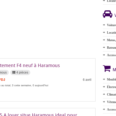
Locau
Voitur
Locati
Motos,
Batea
Accesso
tement F4 neuf à Haramous
M
mous
4 pièces
Meuble
 FDJ
6 avril
 au total, 3 cette semaine, 0 aujourd'hui
Électr
Climat
Vêteme
Access
F5 A louer situe Haramous ideal pour