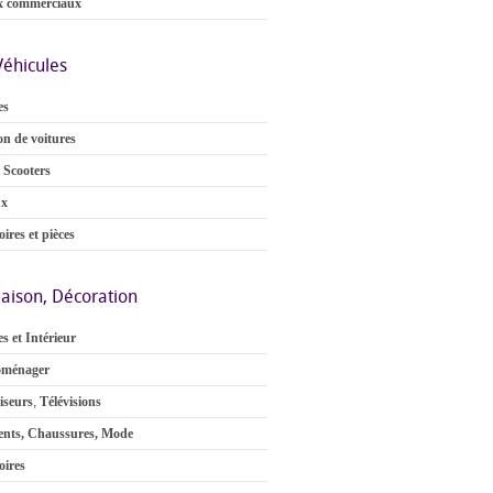
x commerciaux
Véhicules
es
on de voitures
 Scooters
ux
ires et pièces
aison, Décoration
s et Intérieur
oménager
iseurs
,
Télévisions
nts, Chaussures, Mode
oires