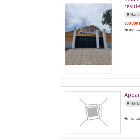
réside
Hara
300 000
880 vue
Appar
Hara
107 vue