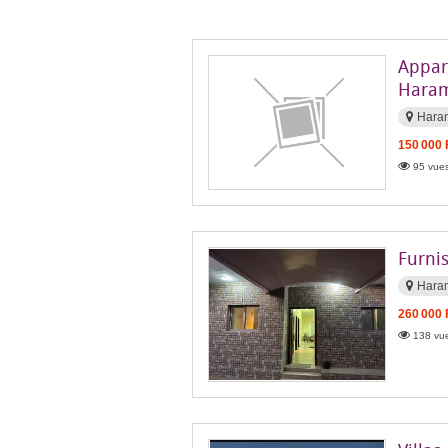
Appar
Haram
Hara
150 000
95 vues
Furni
Hara
260 000
138 vue