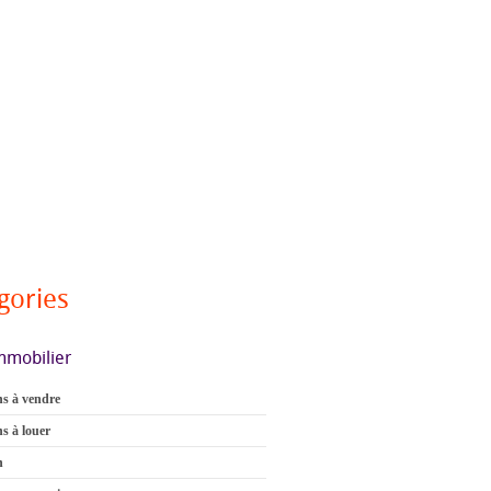
gories
mmobilier
s à vendre
s à louer
n