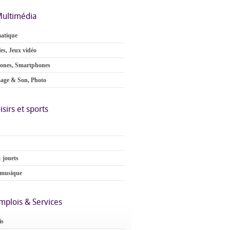
ultimédia
atique
es, Jeux vidéo
ones, Smartphones
age & Son, Photo
isirs et sports
 jouets
 musique
mplois & Services
is