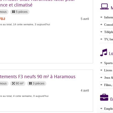
nce et climatisé
M
mous
5 pièces
Inform
 FDJ
5 avril
s au total, 14 cette semaine, 3 aujourd'hui
Consol
Téléph
TV, Im
Lo
Sports
Livres
tements F3 neufs 90 m² à Haramous
Jeux &
mous
90 m²
3 pièces
Films,
4 avril
s au total, 4 cette semaine, 0 aujourd'hui
E
Emplo