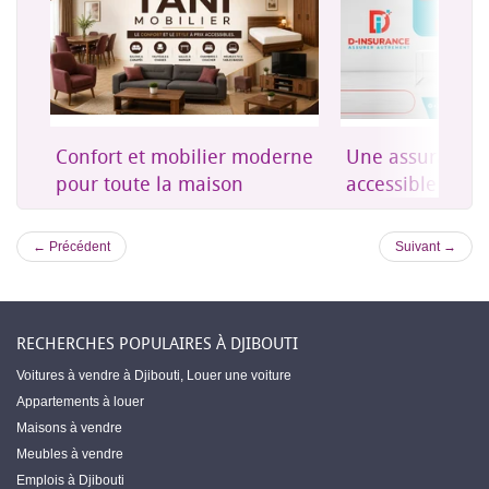
on
Confort et mobilier moderne
Une assurance 
es
pour toute la maison
accessible à Dji
← Précédent
Suivant →
RECHERCHES POPULAIRES À DJIBOUTI
Voitures à vendre à Djibouti
,
Louer une voiture
Appartements à louer
Maisons à vendre
Meubles à vendre
Emplois à Djibouti