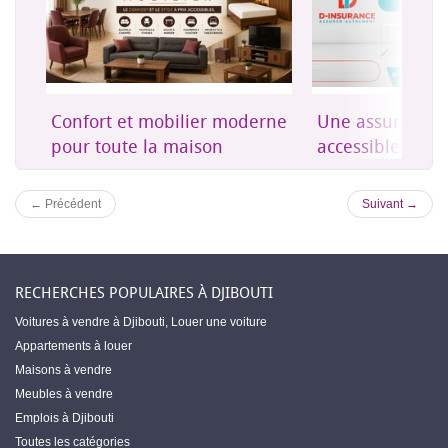
on
Confort et mobilier moderne
Une assurance 
es
pour toute la maison
accessible à Dji
← Précédent
Suivant →
RECHERCHES POPULAIRES À DJIBOUTI
Voitures à vendre à Djibouti
,
Louer une voiture
Appartements à louer
Maisons à vendre
Meubles à vendre
Emplois à Djibouti
Toutes les catégories