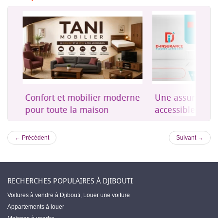
on
Confort et mobilier moderne
Une assurance 
es
pour toute la maison
accessible à Dji
← Précédent
Suivant →
RECHERCHES POPULAIRES À DJIBOUTI
Voitures à vendre à Djibouti
,
Louer une voiture
Appartements à louer