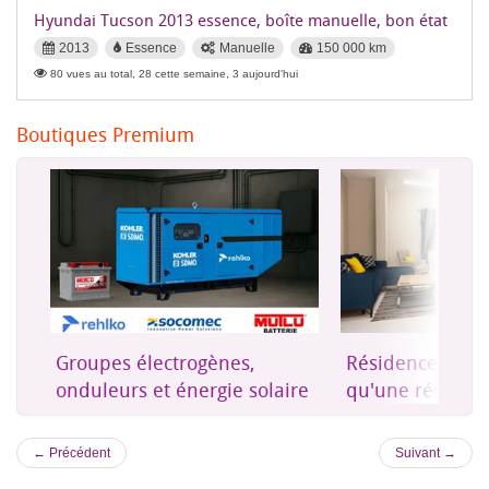
Hyundai Tucson 2013 essence, boîte manuelle, bon état
2013
Essence
Manuelle
150 000 km
80 vues au total, 28 cette semaine, 3 aujourd'hui
Boutiques Premium
Résidence Levent – Plus
Première assur
ire
qu'une résidence, un lieu
islamique à Dji
où l'on se sent chez soi
← Précédent
Suivant →