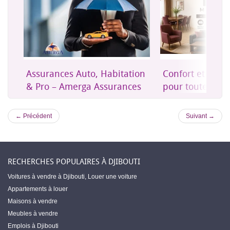
on
Confort et mobilier moderne
Une assurance 
es
pour toute la maison
accessible à Dji
← Précédent
Suivant →
RECHERCHES POPULAIRES À DJIBOUTI
Voitures à vendre à Djibouti
,
Louer une voiture
Appartements à louer
Maisons à vendre
Meubles à vendre
Emplois à Djibouti