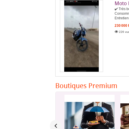
Moto 
✔️ Très b
Consomma
Entretien
230 000
226 vue
Boutiques Premium