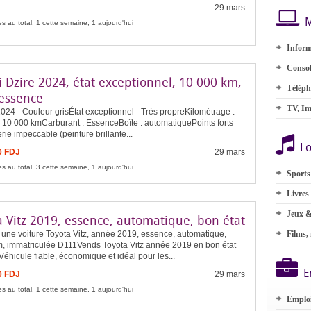
29 mars
M
s au total, 1 cette semaine, 1 aujourd'hui
Inform
Consol
 Dzire 2024, état exceptionnel, 10 000 km,
Téléph
 essence
TV, Im
24 - Couleur grisÉtat exceptionnel - Très propreKilométrage :
 10 000 kmCarburant : EssenceBoîte : automatiquePoints forts
rie impeccable (peinture brillante...
Lo
0 FDJ
29 mars
s au total, 3 cette semaine, 1 aujourd'hui
Sports
Livres
Jeux &
a Vitz 2019, essence, automatique, bon état
 une voiture Toyota Vitz, année 2019, essence, automatique,
Films,
, immatriculée D111Vends Toyota Vitz année 2019 en bon état
Véhicule fiable, économique et idéal pour les...
E
0 FDJ
29 mars
s au total, 1 cette semaine, 1 aujourd'hui
Emplo