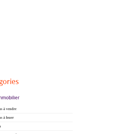
gories
mmobilier
s à vendre
s à louer
n