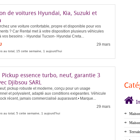
on de voitures Hyundai, Kia, Suzuki et
a
chez une voiture confortable, propre et disponible pour vos
nts ? Car Rental met à votre disposition plusieurs véhicules
à vos besoins :- Hyundai Tucson- Hyundai Creta...
J
29 mars
s au total, 15 cette semaine, 1 aujourd'hui
 Pickup essence turbo, neuf, garantie 3
vec Djibsou SARL
Caté
euf, pickup robuste et moderne, conçu pour un usage
nnel et polyvalent, adapté aux conditions exigeantes. Véhicule
tock récent, jamais commercialisé auparavant.• Marque...
I
29 mars
s au total, 5 cette semaine, 1 aujourd'hui
Maison
Maison
Terrai