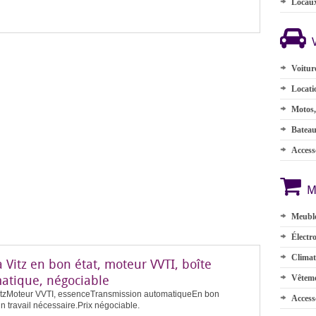
Locau
Voitur
Locati
Motos,
Batea
Accesso
M
Meuble
Électr
Climat
 Vitz en bon état, moteur VVTI, boîte
atique, négociable
Vêteme
itzMoteur VVTI, essenceTransmission automatiqueEn bon
Access
n travail nécessaire.Prix négociable.