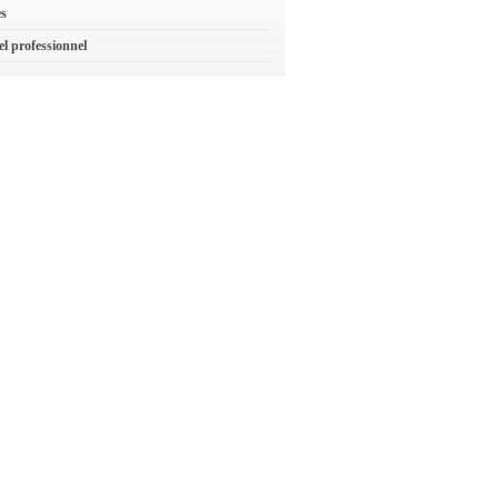
es
el professionnel