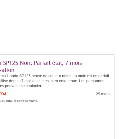
SP125 Noir, Parfait état, 7 mois
isation
 ma Honda SP125 neuve de couleur noire. La moto est en parfait
l'utilise depuis 7 mois et elle est bien entretenue. Les personnes
ées peuvent me contacter.
 FDJ
29 mars
 au total, 0 cette semaine,