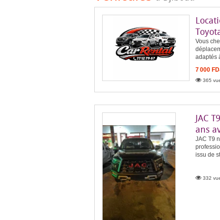
Locati
Toyot
Vous cher
déplaceme
adaptés 
7 000 FD
365 vue
JAC T9
ans a
JAC T9 n
professio
issu de s
332 vue