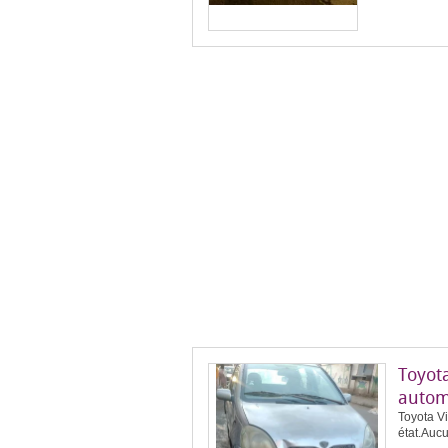
Toyota
autom
Toyota V
état.Aucu