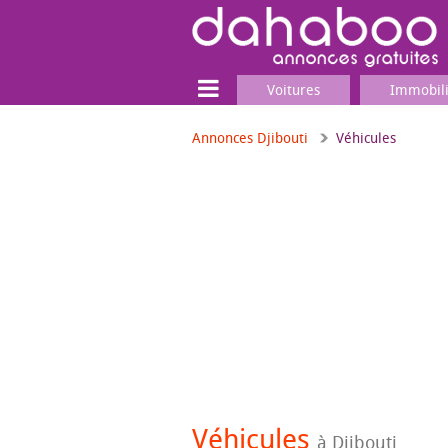
Voitures
Immobil
Annonces Djibouti
Véhicules
Terrain
Locaux commerciaux
Emplois & Services
Emplois
Services
Matériel professionnel
Véhicules
à Djibouti