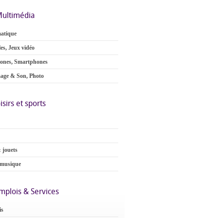
ultimédia
atique
es, Jeux vidéo
ones, Smartphones
age & Son, Photo
isirs et sports
 jouets
 musique
mplois & Services
is