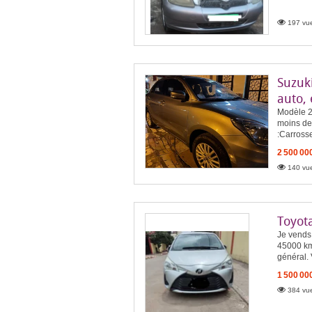
197 vue
Suzuki
auto,
Modèle 20
moins de
:Carrosse
2 500 00
140 vue
Toyot
Je vends
45000 km
général. 
1 500 00
384 vue