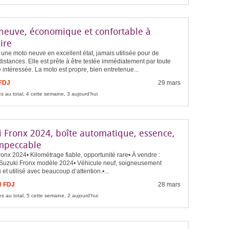
neuve, économique et confortable à
ire
une moto neuve en excellent état, jamais utilisée pour de
istances. Elle est prête à être testée immédiatement par toute
intéressée. La moto est propre, bien entretenue...
 FDJ
29 mars
s au total, 4 cette semaine, 3 aujourd'hui
i Fronx 2024, boîte automatique, essence,
impeccable
onx 2024• Kilométrage fiable, opportunité rare• À vendre :
Suzuki Fronx modèle 2024• Véhicule neuf, soigneusement
 et utilisé avec beaucoup d’attention.•...
0 FDJ
28 mars
s au total, 5 cette semaine, 2 aujourd'hui