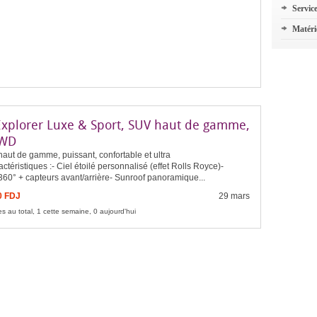
Servic
Matéri
Explorer Luxe & Sport, SUV haut de gamme,
AWD
aut de gamme, puissant, confortable et ultra
actéristiques :- Ciel étoilé personnalisé (effet Rolls Royce)-
60° + capteurs avant/arrière- Sunroof panoramique...
0 FDJ
29 mars
s au total, 1 cette semaine, 0 aujourd'hui