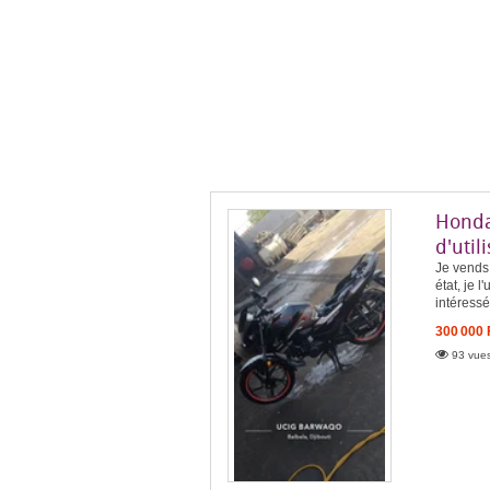
Honda 
d'util
Je vends
état, je 
intéress
300 000
93 vues