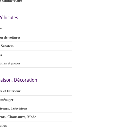
x commerciaux
Véhicules
es
on de voitures
 Scooters
ux
ires et pièces
aison, Décoration
s et Intérieur
oménager
iseurs
,
Télévisions
nts, Chaussures, Mode
oires