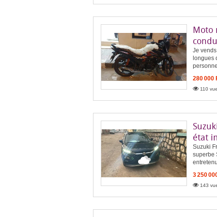
Moto 
condu
Je vends 
longues d
personne 
280 000
110 vue
Suzuk
état 
Suzuki Fr
superbe 
entretenu
3 250 00
143 vue