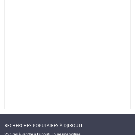
RECHERCHES POPULAIRES À DJIBOUTI
Voitures à vendre à Djibouti
,
Louer une voiture