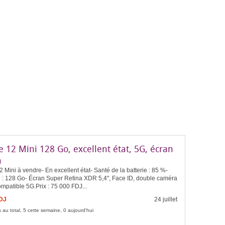
 12 Mini 128 Go, excellent état, 5G, écran
a
 Mini à vendre- En excellent état- Santé de la batterie : 85 %-
 : 128 Go- Écran Super Retina XDR 5,4", Face ID, double caméra
mpatible 5G.Prix : 75 000 FDJ...
FDJ
24 juillet
 au total, 5 cette semaine, 0 aujourd'hui