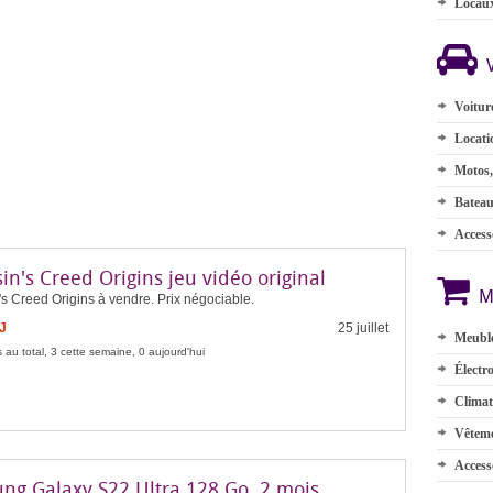
Locau
Voitur
Locati
Motos,
Batea
Accesso
in's Creed Origins jeu vidéo original
M
s Creed Origins à vendre. Prix négociable.
J
25 juillet
Meuble
 au total, 3 cette semaine, 0 aujourd'hui
Électr
Climat
Vêteme
Access
ng Galaxy S22 Ultra 128 Go, 2 mois