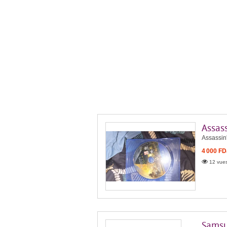
Assass
Assassin'
4 000 FD
12 vues
Samsu