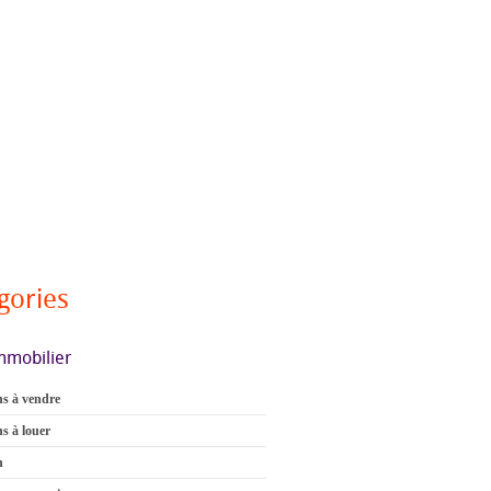
gories
mmobilier
s à vendre
s à louer
n