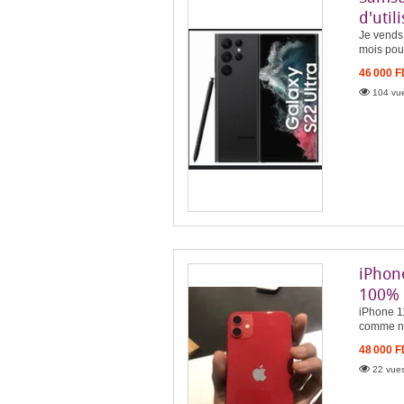
d'util
Je vends
mois pou
46 000 
104 vue
iPhon
100%
iPhone 11
comme neu
48 000 
22 vues