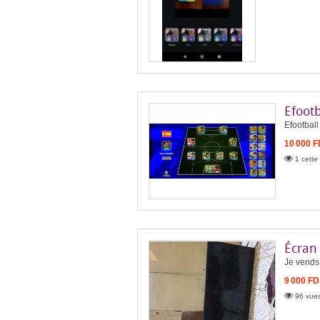
Efootb
Efootball
10 000 
1 cette
Écran
Je vends 
9 000 FD
96 vues