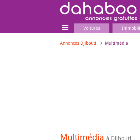
Voitures
Immobil
Annonces Djibouti
Multimédia
Terrain
Locaux commerciaux
Emplois & Services
Emplois
Services
Matériel professionnel
Multimédia
à Djibouti