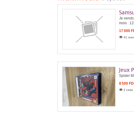
Samsu
Je vends
mois : 1
17 000 
41 vues
Jeux 
Spider Ma
8 500 FD
2 cette