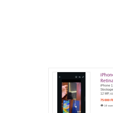
iPhone
Retin
iPhone 12
Stockage
12 MP, co
75 000 
16 vues