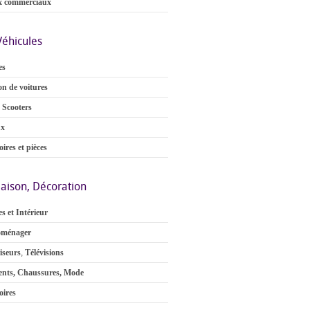
x commerciaux
Véhicules
es
on de voitures
 Scooters
ux
ires et pièces
aison, Décoration
s et Intérieur
oménager
iseurs
,
Télévisions
nts, Chaussures, Mode
oires