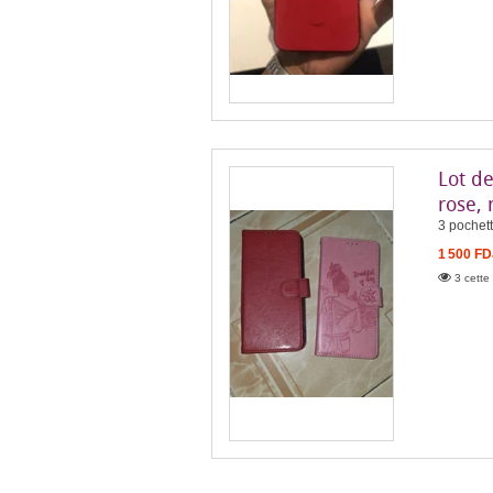
Lot d
rose, 
3 pochett
1 500 FD
3 cette