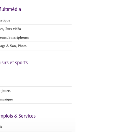
ultimédia
atique
es, Jeux vidéo
ones, Smartphones
age & Son, Photo
isirs et sports
 jouets
 musique
mplois & Services
is