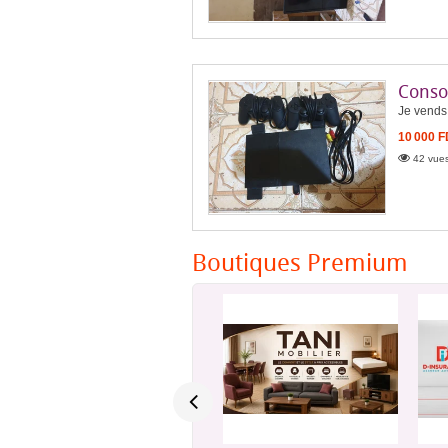
Consol
Je vends 
10 000 
42 vues
Boutiques Premium