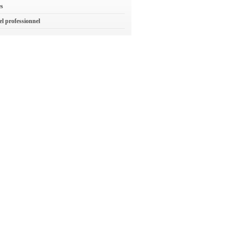
es
el professionnel