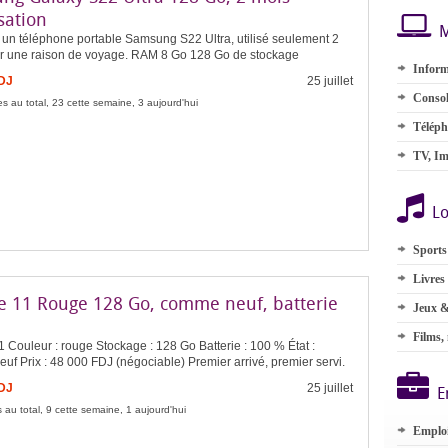
isation
M
 un téléphone portable Samsung S22 Ultra, utilisé seulement 2
r une raison de voyage. RAM 8 Go 128 Go de stockage
Inform
FDJ
25 juillet
Consol
s au total, 23 cette semaine, 3 aujourd'hui
Téléph
TV, Im
Lo
Sports
Livres
e 11 Rouge 128 Go, comme neuf, batterie
Jeux &
Films,
 Couleur : rouge Stockage : 128 Go Batterie : 100 % État :
f Prix : 48 000 FDJ (négociable) Premier arrivé, premier servi.
FDJ
25 juillet
E
 au total, 9 cette semaine, 1 aujourd'hui
Emplo